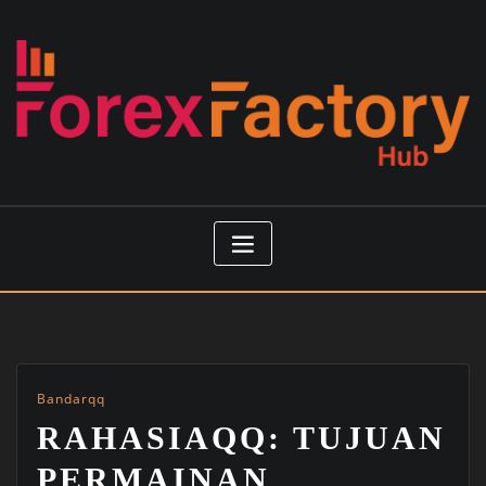
Skip
to
content
Bandarqq
RAHASIAQQ: TUJUAN
PERMAINAN