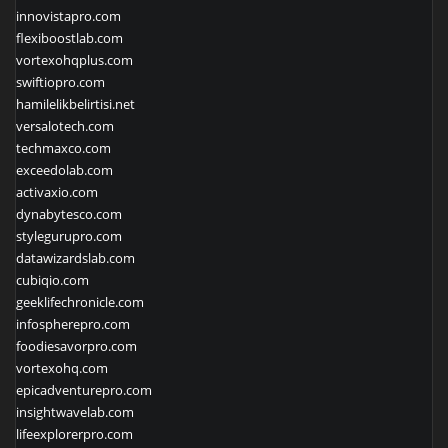
innovistapro.com
flexiboostlab.com
vortexohqplus.com
swiftiopro.com
hamilelikbelirtisi.net
versalotech.com
techmaxco.com
exceedolab.com
activaxio.com
dynabytesco.com
stylegurupro.com
datawizardslab.com
cubiqio.com
geeklifechronicle.com
infospherepro.com
foodiesavorpro.com
vortexohq.com
epicadventurepro.com
insightwavelab.com
lifeexplorerpro.com