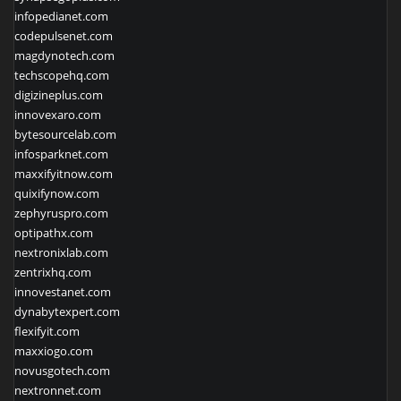
infopedianet.com
codepulsenet.com
magdynotech.com
techscopehq.com
digizineplus.com
innovexaro.com
bytesourcelab.com
infosparknet.com
maxxifyitnow.com
quixifynow.com
zephyruspro.com
optipathx.com
nextronixlab.com
zentrixhq.com
innovestanet.com
dynabytexpert.com
flexifyit.com
maxxiogo.com
novusgotech.com
nextronnet.com