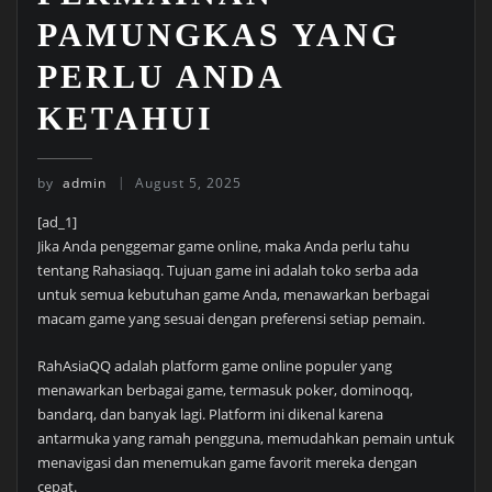
PAMUNGKAS YANG
PERLU ANDA
KETAHUI
by
admin
August 5, 2025
[ad_1]
Jika Anda penggemar game online, maka Anda perlu tahu
tentang Rahasiaqq. Tujuan game ini adalah toko serba ada
untuk semua kebutuhan game Anda, menawarkan berbagai
macam game yang sesuai dengan preferensi setiap pemain.
RahAsiaQQ adalah platform game online populer yang
menawarkan berbagai game, termasuk poker, dominoqq,
bandarq, dan banyak lagi. Platform ini dikenal karena
antarmuka yang ramah pengguna, memudahkan pemain untuk
menavigasi dan menemukan game favorit mereka dengan
cepat.