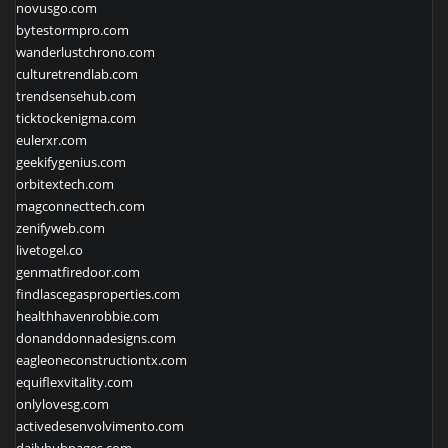
novusgo.com
bytestormpro.com
wanderlustchrono.com
culturetrendlab.com
trendsensehub.com
ticktockenigma.com
eulerxr.com
geekifygenius.com
orbitextech.com
magconnecttech.com
zenifyweb.com
livetogel.co
genmatfiredoor.com
findlascegasproperties.com
healthhavenrobbie.com
donanddonnadesigns.com
eagleoneconstructiontx.com
equiflexvitality.com
onlylovesg.com
activedesenvolvimento.com