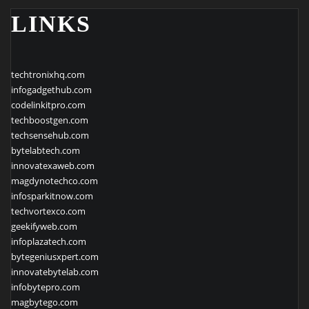
LINKS
techtronixhq.com
infogadgethub.com
codelinkitpro.com
techboostgen.com
techsensehub.com
bytelabtech.com
innovatexaweb.com
magdynotechco.com
infosparkitnow.com
techvortexco.com
geekifyweb.com
infoplazatech.com
bytegeniusxpert.com
innovatebytelab.com
infobytepro.com
magbytego.com