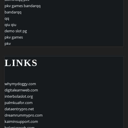
pkv games bandarqq
bandarqq
qq
qiu qiu
demo slot pg
pkv games
pkv
LINKS
whymydoggy.com
digitalearnweb.com
interbolaslot.org
palmkuafor.com
dataentrypro.net
dreamrummypro.com
kaiminsupport.com
belanjareceh.com