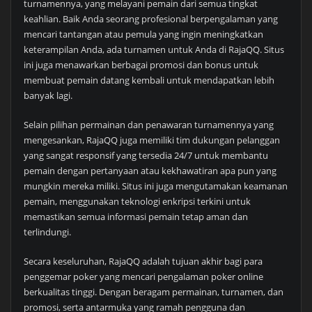
turnamennya, yang melayani pemain dari semua tingkat
keahlian. Baik Anda seorang profesional berpengalaman yang
mencari tantangan atau pemula yang ingin meningkatkan
keterampilan Anda, ada turnamen untuk Anda di RajaQQ. Situs
ini juga menawarkan berbagai promosi dan bonus untuk
membuat pemain datang kembali untuk mendapatkan lebih
banyak lagi.
Selain pilihan permainan dan penawaran turnamennya yang
mengesankan, RajaQQ juga memiliki tim dukungan pelanggan
yang sangat responsif yang tersedia 24/7 untuk membantu
pemain dengan pertanyaan atau kekhawatiran apa pun yang
mungkin mereka miliki. Situs ini juga mengutamakan keamanan
pemain, menggunakan teknologi enkripsi terkini untuk
memastikan semua informasi pemain tetap aman dan
terlindungi.
Secara keseluruhan, RajaQQ adalah tujuan akhir bagi para
penggemar poker yang mencari pengalaman poker online
berkualitas tinggi. Dengan beragam permainan, turnamen, dan
promosi, serta antarmuka yang ramah pengguna dan