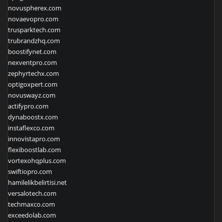
novuspherex.com
novaevopro.com
trusparktech.com
trubrandzhq.com
boostifynet.com
nexventpro.com
zephyrtechx.com
optigoxpert.com
novuswayz.com
actifypro.com
dynaboostx.com
instaflexco.com
innovistapro.com
flexiboostlab.com
vortexohqplus.com
swiftiopro.com
hamilelikbelirtisi.net
versalotech.com
techmaxco.com
exceedolab.com