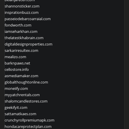
shannonsticker.com
insprationbuzz.com
passeiodebarcoarraial.com
fondworth.com
iamseharkhan.com
thelatestkhabrain.com
digitaldesignproperties.com
sarkariresultex.com
mealizo.com
barknpaws.net
cellostore.info
asmediamaker.com
globalthoughtonline.com
moneiify.com
myyatchrentals.com
shalomcandlestores.com
geekifyit.com
sattamatkaes.com
crunchyrollpremiumapk.com
hondacareprotectplan.com