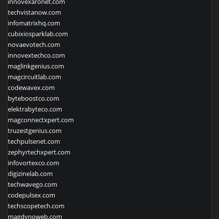
innovexaronet.com
techvistanow.com
infomatrixhq.com
cubixiosparklab.com
novaevotech.com
innovextechco.com
maglinkgenius.com
magcircuitlab.com
codewavex.com
byteboostco.com
elektrabyteco.com
magconnectxpert.com
truzestgenius.com
techpulsenet.com
zephyrtechxpert.com
infovortexco.com
digizinelab.com
techwavego.com
codepulsex.com
techscopetech.com
magdynoweb.com