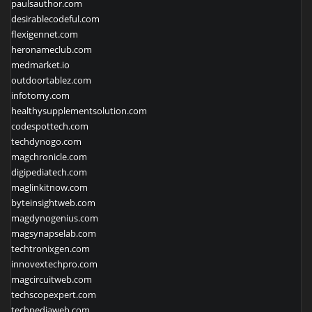
paulsauthor.com
desirablecodeful.com
flexigennet.com
heronameclub.com
medmarket.io
outdoortablez.com
infotomy.com
healthysupplementsolution.com
codespottech.com
techdynogo.com
magchronicle.com
digipediatech.com
maglinkitnow.com
byteinsightweb.com
magdynogenius.com
magsynapselab.com
techtronixgen.com
innovextechpro.com
magcircuitweb.com
techscopexpert.com
techpediaweb.com