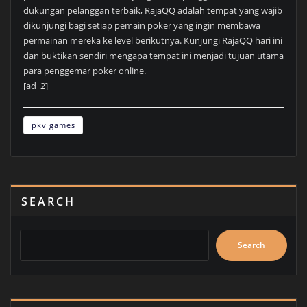
dukungan pelanggan terbaik, RajaQQ adalah tempat yang wajib
dikunjungi bagi setiap pemain poker yang ingin membawa
permainan mereka ke level berikutnya. Kunjungi RajaQQ hari ini
dan buktikan sendiri mengapa tempat ini menjadi tujuan utama
para penggemar poker online.
[ad_2]
pkv games
SEARCH
Search