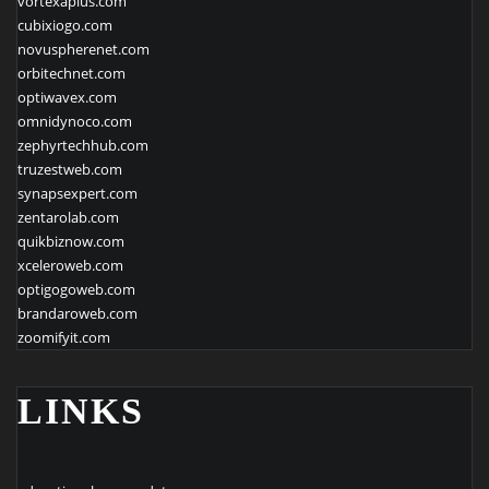
vortexaplus.com
cubixiogo.com
novuspherenet.com
orbitechnet.com
optiwavex.com
omnidynoco.com
zephyrtechhub.com
truzestweb.com
synapsexpert.com
zentarolab.com
quikbiznow.com
xceleroweb.com
optigogoweb.com
brandaroweb.com
zoomifyit.com
LINKS