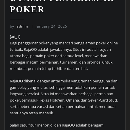
POKER
by
admin
January 24, 2025
[ad_1]
Bagi penggemar poker yang mencari pengalaman poker online
terbaik, RajaQQ adalah jawabannya. Situs ini adalah tujuan
utama bagi pemain poker dari semua level, menawarkan
berbagai macam permainan, turnamen, dan promosi untuk
membuat pemain tetap terhibur dan terlibat.
RajaQQ dikenal dengan antarmuka yang ramah pengguna dan
gameplay yang mulus, sehingga memudahkan pemain untuk
langsung beraksi. Situs ini menawarkan berbagai permainan
poker, termasuk Texas Hold’em, Omaha, dan Seven-Card Stud,
serta beberapa variasi dari setiap permainan untuk membuat
semuanya tetap menarik.
Salah satu fitur menonjol dari RajaQQ adalah beragam