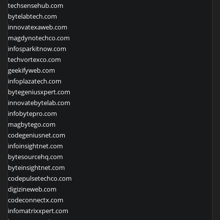
techsensehub.com
bytelabtech.com
innovatexaweb.com
magdynotechco.com
infosparkitnow.com
techvortexco.com
geekifyweb.com
infoplazatech.com
bytegeniusxpert.com
innovatebytelab.com
infobytepro.com
magbytego.com
codegeniusnet.com
infoinsightnet.com
bytesourcehq.com
byteinsightnet.com
codepulsetechco.com
digizineweb.com
codeconnectx.com
infomatrixxpert.com