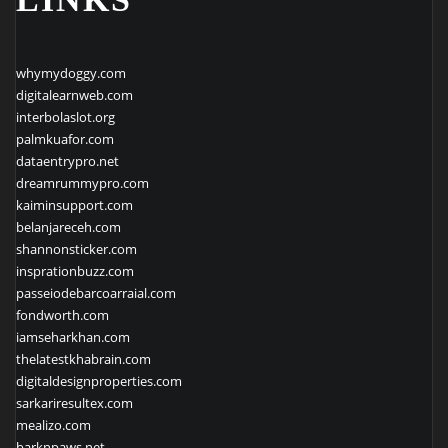
whymydoggy.com
digitalearnweb.com
interbolaslot.org
palmkuafor.com
dataentrypro.net
dreamrummypro.com
kaiminsupport.com
belanjareceh.com
shannonsticker.com
insprationbuzz.com
passeiodebarcoarraial.com
fondworth.com
iamseharkhan.com
thelatestkhabrain.com
digitaldesignproperties.com
sarkariresultex.com
mealizo.com
barknpaws.net