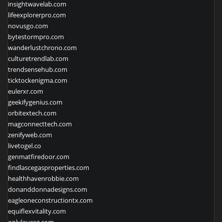
insightwavelab.com
lifeexplorerpro.com
novusgo.com
bytestormpro.com
wanderlustchrono.com
culturetrendlab.com
trendsensehub.com
ticktockenigma.com
eulerxr.com
geekifygenius.com
orbitextech.com
magconnecttech.com
zenifyweb.com
livetogel.co
genmatfiredoor.com
findlascegasproperties.com
healthhavenrobbie.com
donanddonnadesigns.com
eagleoneconstructiontx.com
equiflexvitality.com