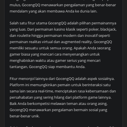
mulus, GocengQQ menawarkan pengalaman yang benar-benar
mendalam yang akan membawa Anda ke dunia lain.
Salah satu fitur utama GocengQQ adalah pilihan permainannya
yang luas. Dari permainan kasino klasik seperti poker, blackjack,
dan roulette hingga permainan modern dan inovatif seperti
permainan realitas virtual dan augmented reality, GocengQQ
memiliki sesuatu untuk semua orang. Apakah Anda seorang
gamer biasa yang mencari cara menyenangkan untuk
menghabiskan waktu atau gamer serius yang mencari
tantangan, GocengQQ siap membantu Anda.
Fitur menonjol lainnya dari GocengQQ adalah aspek sosialnya.
Platform ini memungkinkan pemain untuk berinteraksi satu
sama lain secara real-time, menciptakan rasa kebersamaan dan
persahabatan yang sering hilang dari platform game lainnya.
Baik Anda berkompetisi melawan teman atau orang asing,
GocengQQ menawarkan pengalaman bermain sosial yang
benar-benar unik.