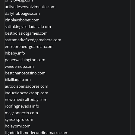
onlylovesg.com
activedesenvolvimento.com
dailyhubpages.com
idnplaysbobet.com
sattakingvikidadacall.com
bestbolaslotgames.com
sattamatkafixedgamehere.com
entrepreneurguardian.com
hibaby.info
paperwashington.com
weedemup.com
bestchancecasino.com
bilalliaqat.com
autodispensadores.com
inductioncooktopp.com
newsmedicaltoday.com
roofingnevada.info
magconnectx.com
synexispro.com
holayomi.com
ligadeciclismodecundinamarca.com