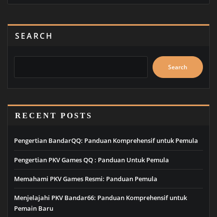
SEARCH
Search
RECENT POSTS
Pengertian BandarQQ: Panduan Komprehensif untuk Pemula
Pengertian PKV Games QQ : Panduan Untuk Pemula
Memahami PKV Games Resmi: Panduan Pemula
Menjelajahi PKV Bandar66: Panduan Komprehensif untuk
Pemain Baru