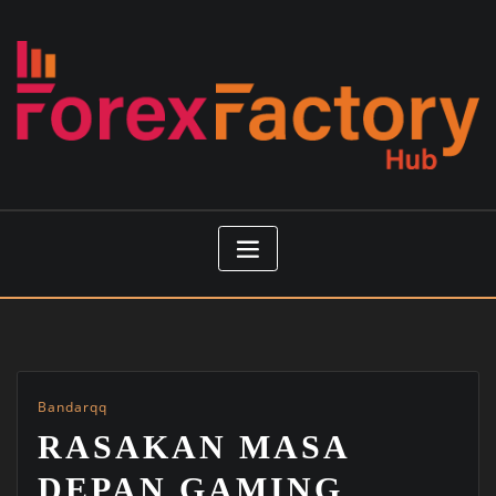
Skip
to
content
Bandarqq
RASAKAN MASA
DEPAN GAMING