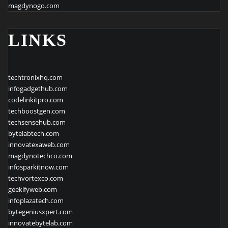
magdynogo.com
LINKS
techtronixhq.com
infogadgethub.com
codelinkitpro.com
techboostgen.com
techsensehub.com
bytelabtech.com
innovatexaweb.com
magdynotechco.com
infosparkitnow.com
techvortexco.com
geekifyweb.com
infoplazatech.com
bytegeniusxpert.com
innovatebytelab.com