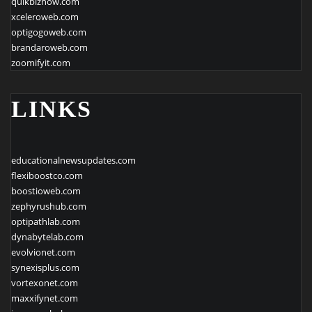
quikbiznow.com
xceleroweb.com
optigogoweb.com
brandaroweb.com
zoomifyit.com
LINKS
educationalnewsupdates.com
flexiboostco.com
boostioweb.com
zephyrushub.com
optipathlab.com
dynabytelab.com
evolvionet.com
synexisplus.com
vortexonet.com
maxxifynet.com