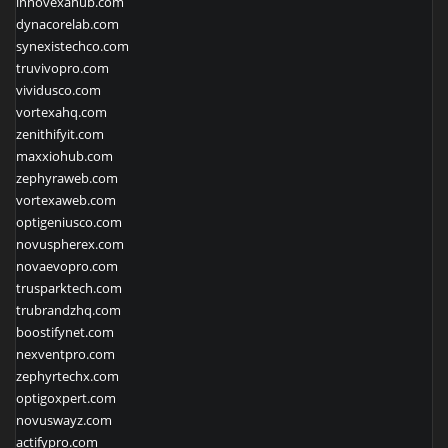
innovexahub.com
dynacorelab.com
synexistechco.com
truvivopro.com
vividusco.com
vortexahq.com
zenithifyit.com
maxxiohub.com
zephyraweb.com
vortexaweb.com
optigeniusco.com
novuspherex.com
novaevopro.com
trusparktech.com
trubrandzhq.com
boostifynet.com
nexventpro.com
zephyrtechx.com
optigoxpert.com
novuswayz.com
actifypro.com