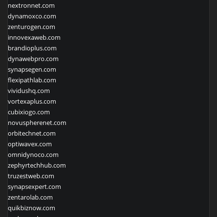
nextronnet.com
dynamoxco.com
zenturogen.com
innovexaweb.com
brandioplus.com
dynawebpro.com
synapsegen.com
flexipathlab.com
vividushq.com
vortexaplus.com
cubixiogo.com
novuspherenet.com
orbitechnet.com
optiwavex.com
omnidynoco.com
zephyrtechhub.com
truzestweb.com
synapsexpert.com
zentarolab.com
quikbiznow.com