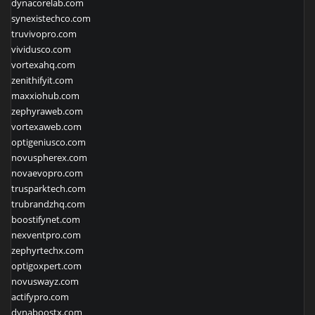
dynacorelab.com
synexistechco.com
truvivopro.com
vividusco.com
vortexahq.com
zenithifyit.com
maxxiohub.com
zephyraweb.com
vortexaweb.com
optigeniusco.com
novuspherex.com
novaevopro.com
trusparktech.com
trubrandzhq.com
boostifynet.com
nexventpro.com
zephyrtechx.com
optigoxpert.com
novuswayz.com
actifypro.com
dynaboostx.com