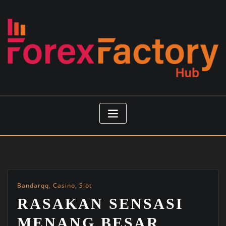
Skip
to
content
Bandarqq
,
Casino
,
Slot
RASAKAN SENSASI
MENANG BESAR