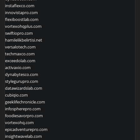
instaflexco.com
innovistapro.com
flexiboostlab.com
vortexohqplus.com
swiftiopro.com
hamilelikbelirtisi.net
versalotech.com
techmaxco.com
exceedolab.com
activaxio.com
dynabytesco.com
stylegurupro.com
datawizardslab.com
cubiqio.com
geeklifechronicle.com
infospherepro.com
foodiesavorpro.com
vortexohq.com
epicadventurepro.com
insightwavelab.com