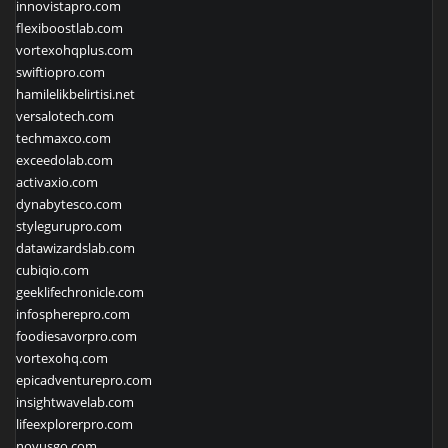
innovistapro.com
flexiboostlab.com
vortexohqplus.com
swiftiopro.com
hamilelikbelirtisi.net
versalotech.com
techmaxco.com
exceedolab.com
activaxio.com
dynabytesco.com
stylegurupro.com
datawizardslab.com
cubiqio.com
geeklifechronicle.com
infospherepro.com
foodiesavorpro.com
vortexohq.com
epicadventurepro.com
insightwavelab.com
lifeexplorerpro.com
novusgo.com