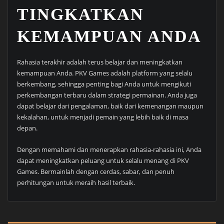
TINGKATKAN
KEMAMPUAN ANDA
Rahasia terakhir adalah terus belajar dan meningkatkan
kemampuan Anda. PKV Games adalah platform yang selalu
berkembang, sehingga penting bagi Anda untuk mengikuti
perkembangan terbaru dalam strategi permainan. Anda juga
dapat belajar dari pengalaman, baik dari kemenangan maupun
kekalahan, untuk menjadi pemain yang lebih baik di masa
depan.
Dengan memahami dan menerapkan rahasia-rahasia ini, Anda
dapat meningkatkan peluang untuk selalu menang di PKV
Games. Bermainlah dengan cerdas, sabar, dan penuh
perhitungan untuk meraih hasil terbaik.