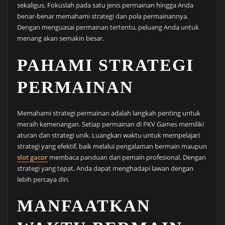
sekaligus. Fokuslah pada satu jenis permainan hingga Anda
benar-benar memahami strategi dan pola permainannya.
Dengan menguasai permainan tertentu, peluang Anda untuk
menang akan semakin besar.
PAHAMI STRATEGI
PERMAINAN
Memahami strategi permainan adalah langkah penting untuk
meraih kemenangan. Setiap permainan di PKV Games memiliki
aturan dan strategi unik. Luangkan waktu untuk mempelajari
strategi yang efektif, baik melalui pengalaman bermain maupun
slot gacor
membaca panduan dari pemain profesional. Dengan
strategi yang tepat, Anda dapat menghadapi lawan dengan
lebih percaya diri.
MANFAATKAN