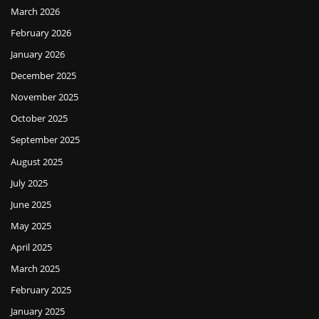
March 2026
February 2026
January 2026
December 2025
November 2025
October 2025
September 2025
August 2025
July 2025
June 2025
May 2025
April 2025
March 2025
February 2025
January 2025