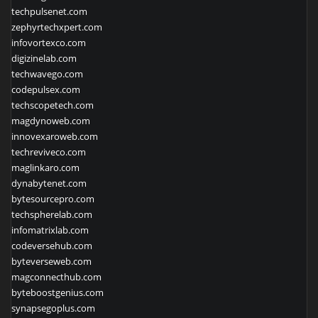
techpulsenet.com
zephyrtechxpert.com
infovortexco.com
digizinelab.com
techwavego.com
codepulsex.com
techscopetech.com
magdynoweb.com
innovexaroweb.com
techreviveco.com
maglinkaro.com
dynabytenet.com
bytesourcepro.com
techspherelab.com
infomatrixlab.com
codeversehub.com
byteverseweb.com
magconnecthub.com
byteboostgenius.com
synapsegoplus.com