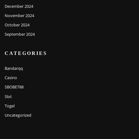
December 2024
November 2024
October 2024
September 2024
CATEGORIES
Bandarqq
Casino
SBOBET88
Slot
Togel
Uncategorized