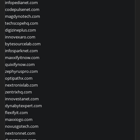
infopedianet.com
codepulsenet.com
magdynotech.com
techscopehq.com
digizineplus.com
innovexaro.com
bytesourcelab.com
infosparknet.com
maxxifyitnow.com
quixifynow.com
zephyruspro.com
optipathx.com
nextronixlab.com
zentrixhq.com
innovestanet.com
dynabytexpert.com
flexifyit.com
maxxiogo.com
novusgotech.com
nextronnet.com
dynamoxco.com