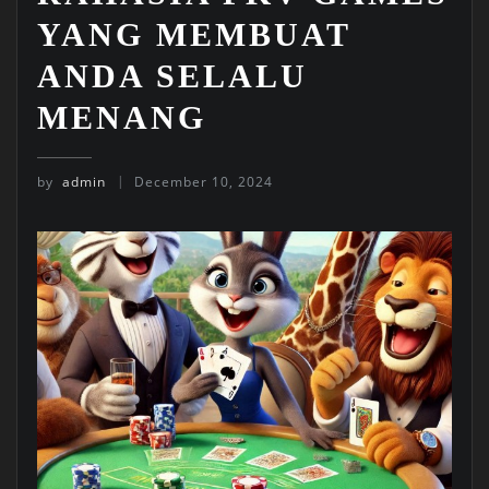
YANG MEMBUAT
ANDA SELALU
MENANG
by
admin
December 10, 2024