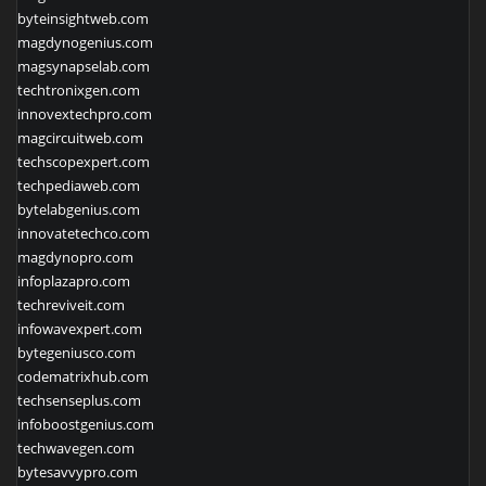
byteinsightweb.com
magdynogenius.com
magsynapselab.com
techtronixgen.com
innovextechpro.com
magcircuitweb.com
techscopexpert.com
techpediaweb.com
bytelabgenius.com
innovatetechco.com
magdynopro.com
infoplazapro.com
techreviveit.com
infowavexpert.com
bytegeniusco.com
codematrixhub.com
techsenseplus.com
infoboostgenius.com
techwavegen.com
bytesavvypro.com