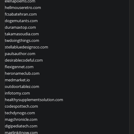
elenapoems.com
hellmouseretro.com
fcsabatehran.com
dogemutants.com
duramaxtop.com
takamasoudia.com
twdoingthings.com
stellabluedesignsco.com
paulsauthor.com
desirablecodeful.com
flexigennet.com
heronameclub.com
medmarket.io
outdoortablez.com
infotomy.com
healthysupplementsolution.com
codespottech.com
techdynogo.com
magchronicle.com
digipediatech.com
maglinkitnow.com