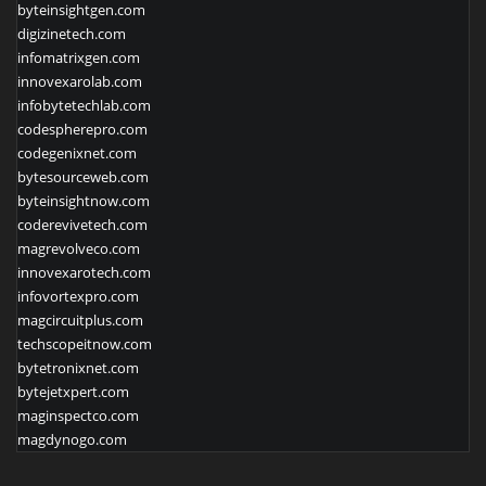
byteinsightgen.com
digizinetech.com
infomatrixgen.com
innovexarolab.com
infobytetechlab.com
codespherepro.com
codegenixnet.com
bytesourceweb.com
byteinsightnow.com
coderevivetech.com
magrevolveco.com
innovexarotech.com
infovortexpro.com
magcircuitplus.com
techscopeitnow.com
bytetronixnet.com
bytejetxpert.com
maginspectco.com
magdynogo.com