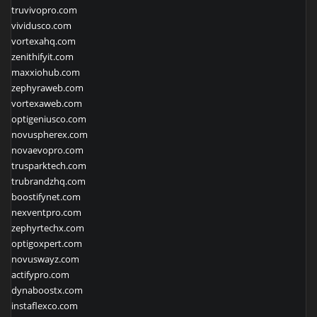
truvivopro.com
vividusco.com
vortexahq.com
zenithifyit.com
maxxiohub.com
zephyraweb.com
vortexaweb.com
optigeniusco.com
novuspherex.com
novaevopro.com
trusparktech.com
trubrandzhq.com
boostifynet.com
nexventpro.com
zephyrtechx.com
optigoxpert.com
novuswayz.com
actifypro.com
dynaboostx.com
instaflexco.com