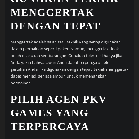
MENGGERTAK
DENGAN TEPAT
Menggertak adalah salah satu teknik yang sering digunakan
dalam permainan seperti poker. Namun, menggertak tidak
boleh dilakukan sembarangan. Gunakan teknik ini hanya jika
Anda yakin bahwa lawan Anda dapat terpengaruh oleh
gertakan Anda. Jika digunakan dengan tepat, teknik menggertak
dapat menjadi senjata ampuh untuk memenangkan
permainan.
PILIH AGEN PKV
GAMES YANG
TERPERCAYA