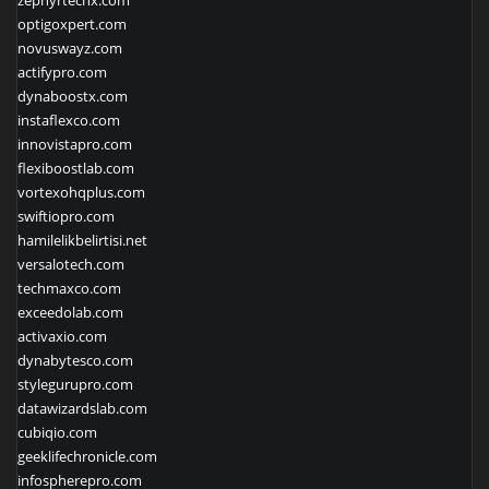
zephyrtechx.com
optigoxpert.com
novuswayz.com
actifypro.com
dynaboostx.com
instaflexco.com
innovistapro.com
flexiboostlab.com
vortexohqplus.com
swiftiopro.com
hamilelikbelirtisi.net
versalotech.com
techmaxco.com
exceedolab.com
activaxio.com
dynabytesco.com
stylegurupro.com
datawizardslab.com
cubiqio.com
geeklifechronicle.com
infospherepro.com