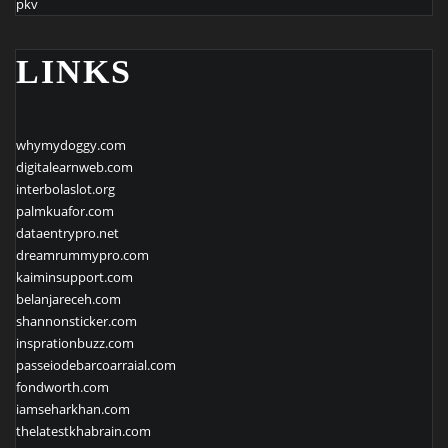
pkv
LINKS
whymydoggy.com
digitalearnweb.com
interbolaslot.org
palmkuafor.com
dataentrypro.net
dreamrummypro.com
kaiminsupport.com
belanjareceh.com
shannonsticker.com
insprationbuzz.com
passeiodebarcoarraial.com
fondworth.com
iamseharkhan.com
thelatestkhabrain.com