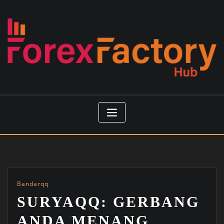
Skip
to
content
Bandarqq
SURYAQQ: GERBANG
ANDA MENANG