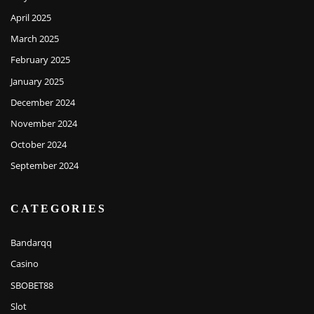
April 2025
March 2025
February 2025
January 2025
December 2024
November 2024
October 2024
September 2024
CATEGORIES
Bandarqq
Casino
SBOBET88
Slot