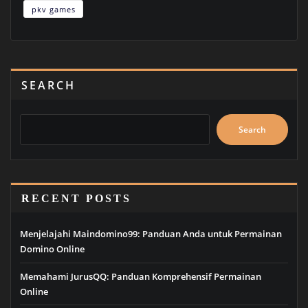
pkv games
SEARCH
Search
RECENT POSTS
Menjelajahi Maindomino99: Panduan Anda untuk Permainan
Domino Online
Memahami JurusQQ: Panduan Komprehensif Permainan
Online