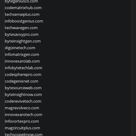
bytegeniusco.com
codematrixhub.com
techsenseplus.com
infoboostgenius.com
techwavegen.com
bytesavvypro.com
byteinsightgen.com
digizinetech.com
infomatrixgen.com
innovexarolab.com
infobytetechlab.com
codespherepro.com
codegenixnet.com
bytesourceweb.com
byteinsightnow.com
coderevivetech.com
magrevolveco.com
innovexarotech.com
infovortexpro.com
magcircuitplus.com
techscopeitnow.com