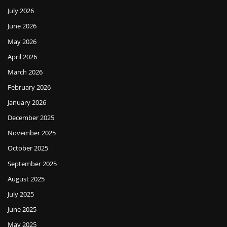
July 2026
June 2026
May 2026
April 2026
March 2026
February 2026
January 2026
December 2025
November 2025
October 2025
September 2025
August 2025
July 2025
June 2025
May 2025