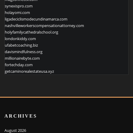
synexispro.com
holayomi.com
ligadeciclismodecundinamarca.com
nashvilleworkerscompensationattorney.com
holyfamilycathedralschool.org
londonkiddy.com
ufabetcoaching.biz
davismindfulness.org
millionairebyte.com
fortechday.com
getcaminorealestateusa.xyz
ARCHIVES
August 2026