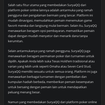
Salah satu fitur utama yang membedakan SuryaQQ dari
platform poker online lainnya adalah antarmuka yang ramah
pengguna dan pengalaman bermain yang lancar. Platform ini
mudah dinavigasi, memudahkan pemain menemukan game
favorit mereka dan langsung mulai bermain. Selain itu, SuryaQQ
menawarkan beragam opsi pembayaran, memastikan pemain
dapat dengan mudah menyetor dan menarik dana tanpa
kerumitan.
Selain antarmukanya yang ramah pengguna, SuryaQQ juga
menawarkan beragam permainan poker dan turnamen untuk
dipilih. Apakah Anda lebih suka Texas Hold’em tradisional atau
varian yang lebih unik seperti Omaha atau Seven Card Stud,
SuryaQQ memiliki sesuatu untuk semua orang. Platform ini juga
menawarkan berbagai turnamen dengan pembelian dan
kumpulan hadiah berbeda, memberikan pemain kesempatan
untuk bersaing dengan pemain lain untuk mendapatkan
peluang menang besar.
Namun yang membedakan SuryaQQ dari platform poker online