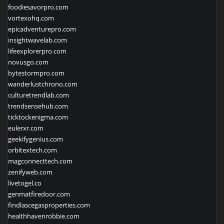
foodiesavorpro.com
vortexohq.com
epicadventurepro.com
insightwavelab.com
lifeexplorerpro.com
novusgo.com
bytestormpro.com
wanderlustchrono.com
culturetrendlab.com
trendsensehub.com
ticktockenigma.com
eulerxr.com
geekifygenius.com
orbitextech.com
magconnecttech.com
zenifyweb.com
livetogel.co
genmatfiredoor.com
findlascegasproperties.com
healthhavenrobbie.com