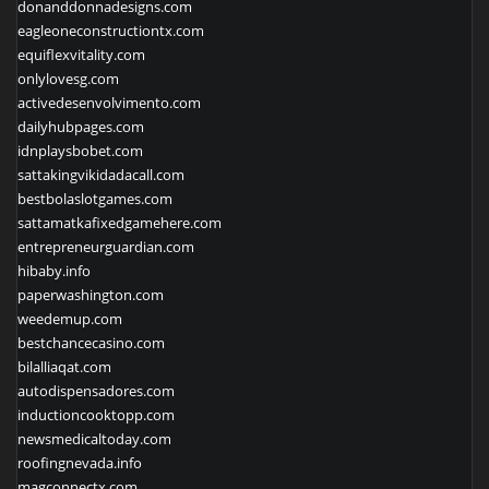
donanddonnadesigns.com
eagleoneconstructiontx.com
equiflexvitality.com
onlylovesg.com
activedesenvolvimento.com
dailyhubpages.com
idnplaysbobet.com
sattakingvikidadacall.com
bestbolaslotgames.com
sattamatkafixedgamehere.com
entrepreneurguardian.com
hibaby.info
paperwashington.com
weedemup.com
bestchancecasino.com
bilalliaqat.com
autodispensadores.com
inductioncooktopp.com
newsmedicaltoday.com
roofingnevada.info
magconnectx.com