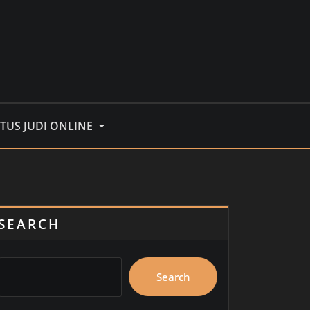
ITUS JUDI ONLINE
SEARCH
Search