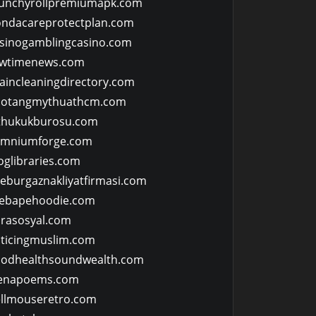
unchyrollpremiumapk.com
ndacareprotectplan.com
sinogamblingcasino.com
owtimenews.com
aincleaningdirectory.com
aotangmythuathcm.com
thukukburosu.com
omniumforge.com
oglibraries.com
leburgaznakliyatfirmasi.com
ebapehoodie.com
rasosyal.com
ticingmuslim.com
odhealthsoundwealth.com
lenapoems.com
llmouseretro.com