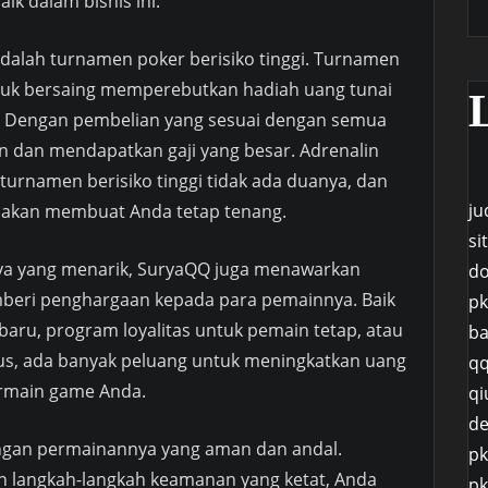
k dalam bisnis ini.
adalah turnamen poker berisiko tinggi. Turnamen
uk bersaing memperebutkan hadiah uang tunai
i. Dengan pembelian yang sesuai dengan semua
 dan mendapatkan gaji yang besar. Adrenalin
turnamen berisiko tinggi tidak ada duanya, dan
ju
akan membuat Anda tetap tenang.
si
ya yang menarik, SuryaQQ juga menawarkan
d
beri penghargaan kepada para pemainnya. Baik
pk
aru, program loyalitas untuk pemain tetap, atau
b
us, ada banyak peluang untuk meningkatkan uang
q
rmain game Anda.
qi
de
kungan permainannya yang aman dan andal.
pk
an langkah-langkah keamanan yang ketat, Anda
pk