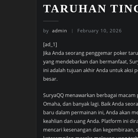
TARUHAN TIN
by
admin
February 10, 2026
[ad_1]
Jika Anda seorang penggemar poker tar
yang mendebarkan dan bermanfaat, Sury
ini adalah tujuan akhir Anda untuk aksi 
besar.
SuryaQQ menawarkan berbagai macam pe
Omaha, dan banyak lagi. Baik Anda seo
baru dalam permainan ini, Anda akan m
keahlian dan uang Anda. Platform ini di
mencari kesenangan dan kegembiraan, se