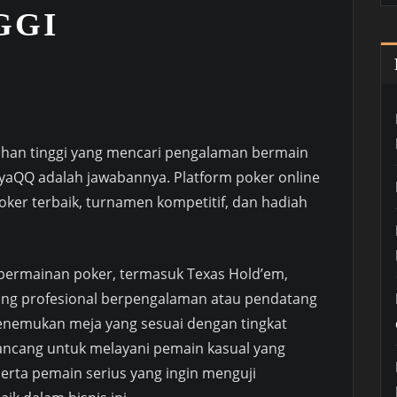
GGI
uhan tinggi yang mencari pengalaman bermain
aQQ adalah jawabannya. Platform poker online
poker terbaik, turnamen kompetitif, dan hadiah
rmainan poker, termasuk Texas Hold’em,
rang profesional berpengalaman atau pendatang
enemukan meja yang sesuai dengan tingkat
rancang untuk melayani pemain kasual yang
rta pemain serius yang ingin menguji