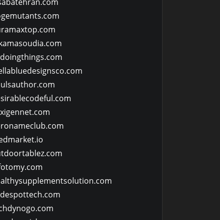
sabatehran.com
ogemutants.com
uramaxtop.com
kamasoudia.com
doingthings.com
ellabluedesignsco.com
ulsauthor.com
sirablecodeful.com
exigennet.com
eronameclub.com
dmarket.io
tdoortablez.com
fotomy.com
althysupplementsolution.com
despottech.com
echdynogo.com