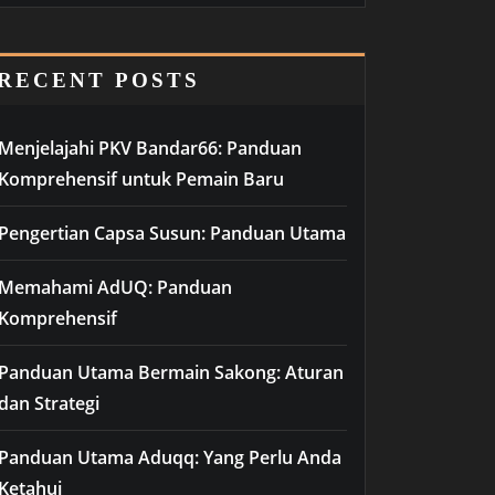
RECENT POSTS
Menjelajahi PKV Bandar66: Panduan
Komprehensif untuk Pemain Baru
Pengertian Capsa Susun: Panduan Utama
Memahami AdUQ: Panduan
Komprehensif
Panduan Utama Bermain Sakong: Aturan
dan Strategi
Panduan Utama Aduqq: Yang Perlu Anda
Ketahui