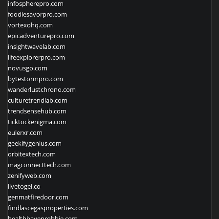
infospherepro.com
foodiesavorpro.com
vortexohq.com
epicadventurepro.com
insightwavelab.com
lifeexplorerpro.com
novusgo.com
bytestormpro.com
wanderlustchrono.com
culturetrendlab.com
trendsensehub.com
ticktockenigma.com
eulerxr.com
geekifygenius.com
orbitextech.com
magconnecttech.com
zenifyweb.com
livetogel.co
genmatfiredoor.com
findlascegasproperties.com
healthhavenrobbie.com