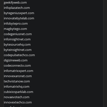
geekifyweb.com
infoplazatech.com
bytegeniusxpert.com
innovatebytelab.com
infobytepro.com
magbytego.com
codegeniusnet.com
infoinsightnet.com
bytesourcehq.com
byteinsightnet.com
codepulsetechco.com
digizineweb.com
codeconnectx.com
infomatrixxpert.com
innovexaronet.com
techvistanow.com
infomatrixhq.com
cubixiosparklab.com
novaevotech.com
innovextechco.com