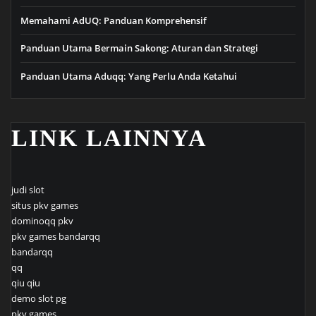
Memahami AdUQ: Panduan Komprehensif
Panduan Utama Bermain Sakong: Aturan dan Strategi
Panduan Utama Aduqq: Yang Perlu Anda Ketahui
LINK LAINNYA
judi slot
situs pkv games
dominoqq pkv
pkv games bandarqq
bandarqq
qq
qiu qiu
demo slot pg
pkv games