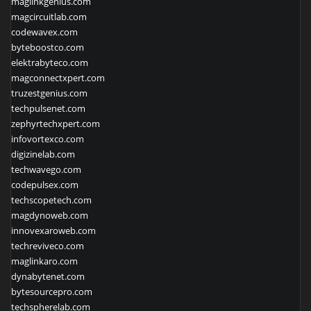
maglinkgenius.com
magcircuitlab.com
codewavex.com
byteboostco.com
elektrabyteco.com
magconnectxpert.com
truzestgenius.com
techpulsenet.com
zephyrtechxpert.com
infovortexco.com
digizinelab.com
techwavego.com
codepulsex.com
techscopetech.com
magdynoweb.com
innovexaroweb.com
techreviveco.com
maglinkaro.com
dynabytenet.com
bytesourcepro.com
techspherelab.com