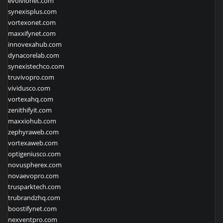
evolvionet.com
synexisplus.com
vortexonet.com
maxxifynet.com
innovexahub.com
dynacorelab.com
synexistechco.com
truvivopro.com
vividusco.com
vortexahq.com
zenithifyit.com
maxxiohub.com
zephyraweb.com
vortexaweb.com
optigeniusco.com
novuspherex.com
novaevopro.com
trusparktech.com
trubrandzhq.com
boostifynet.com
nexventpro.com