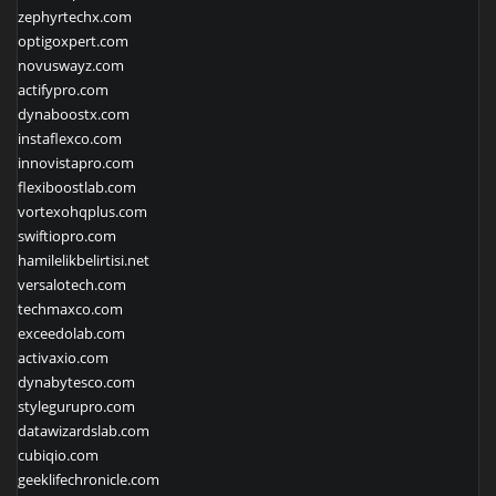
zephyrtechx.com
optigoxpert.com
novuswayz.com
actifypro.com
dynaboostx.com
instaflexco.com
innovistapro.com
flexiboostlab.com
vortexohqplus.com
swiftiopro.com
hamilelikbelirtisi.net
versalotech.com
techmaxco.com
exceedolab.com
activaxio.com
dynabytesco.com
stylegurupro.com
datawizardslab.com
cubiqio.com
geeklifechronicle.com