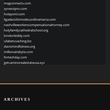
magconnectx.com
synexispro.com
holayomi.com
ligadeciclismodecundinamarca.com
nashvilleworkerscompensationattorney.com
holyfamilycathedralschool.org
londonkiddy.com
ufabetcoaching.biz
davismindfulness.org
millionairebyte.com
fortechday.com
getcaminorealestateusa.xyz
ARCHIVES