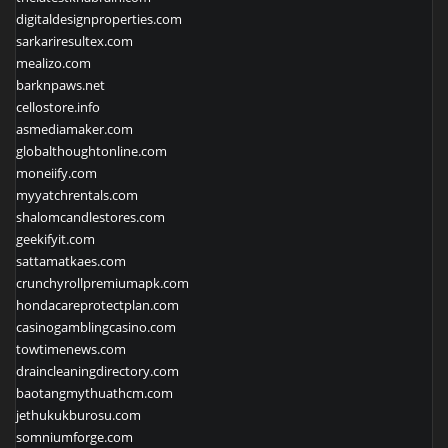
digitaldesignproperties.com
sarkariresultex.com
mealizo.com
barknpaws.net
cellostore.info
asmediamaker.com
globalthoughtonline.com
moneiify.com
myyatchrentals.com
shalomcandlestores.com
geekifyit.com
sattamatkaes.com
crunchyrollpremiumapk.com
hondacareprotectplan.com
casinogamblingcasino.com
towtimenews.com
draincleaningdirectory.com
baotangmythuathcm.com
jethukukburosu.com
somniumforge.com