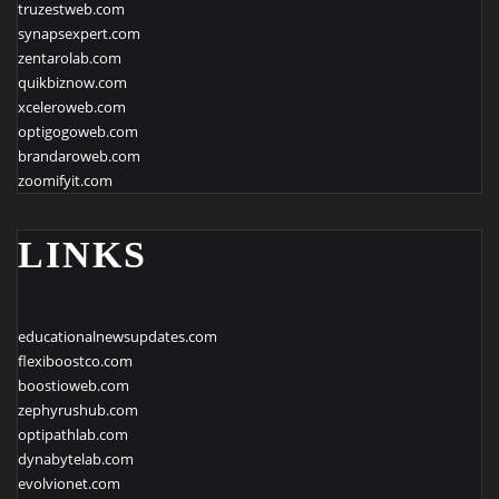
truzestweb.com
synapsexpert.com
zentarolab.com
quikbiznow.com
xceleroweb.com
optigogoweb.com
brandaroweb.com
zoomifyit.com
LINKS
educationalnewsupdates.com
flexiboostco.com
boostioweb.com
zephyrushub.com
optipathlab.com
dynabytelab.com
evolvionet.com