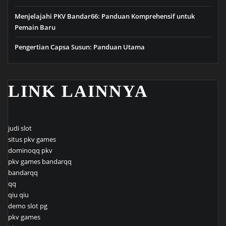
Menjelajahi PKV Bandar66: Panduan Komprehensif untuk
Pemain Baru
Pengertian Capsa Susun: Panduan Utama
LINK LAINNYA
judi slot
situs pkv games
dominoqq pkv
pkv games bandarqq
bandarqq
qq
qiu qiu
demo slot pg
pkv games