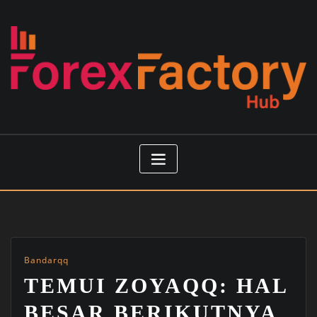
Skip
to
content
Bandarqq
TEMUI ZOYAQQ: HAL
BESAR BERIKUTNYA