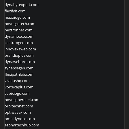
dynabytexpert.com
flexifyit.com
maxxiogo.com
novusgotech.com
nextronnet.com
dynamoxco.com
zenturogen.com
innovexaweb.com
brandioplus.com
dynawebpro.com
synapsegen.com
flexipathlab.com
vividushq.com
vortexaplus.com
cubixiogo.com
novuspherenet.com
orbitechnet.com
optiwavex.com
omnidynoco.com
zephyrtechhub.com