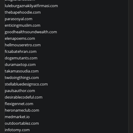
luleburgaznakliyatfirmasi.com
thebapehoodie.com
parasosyal.com
enticingmuslim.com
goodhealthsoundwealth.com
elenapoems.com
hellmouseretro.com
fcsabatehran.com
dogemutants.com
duramaxtop.com
takamasoudia.com
twdoingthings.com
stellabluedesignsco.com
paulsauthor.com
desirablecodeful.com
flexigennet.com
heronameclub.com
medmarket.io
outdoortablez.com
infotomy.com