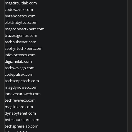
magcircuitlab.com
codewavex.com
byteboostco.com
elektrabyteco.com
magconnectxpert.com
truzestgenius.com
techpulsenet.com
zephyrtechxpert.com
infovortexco.com
digizinelab.com
techwavego.com
codepulsex.com
techscopetech.com
magdynoweb.com
innovexaroweb.com
techreviveco.com
maglinkaro.com
dynabytenet.com
bytesourcepro.com
techspherelab.com