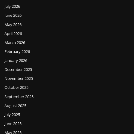
July 2026
June 2026
May 2026
April 2026
March 2026
February 2026
January 2026
December 2025
November 2025
October 2025
September 2025
August 2025
July 2025
June 2025
May 2025