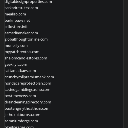
digitaldesignproperties.com
sarkariresultex.com
mealizo.com
barknpaws.net
cellostore.info
asmediamaker.com
globalthoughtonline.com
moneiify.com
myyatchrentals.com
shalomcandlestores.com
geekifyit.com
sattamatkaes.com
crunchyrollpremiumapk.com
hondacareprotectplan.com
casinogamblingcasino.com
towtimenews.com
draincleaningdirectory.com
baotangmythuathcm.com
jethukukburosu.com
somniumforge.com
bloglibraries.com