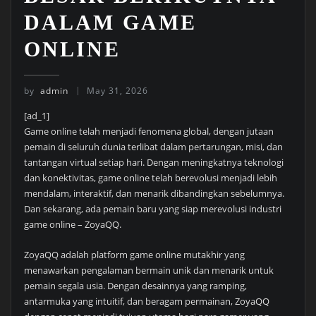
DALAM GAME
ONLINE
by
admin
May 31, 2026
[ad_1]
Game online telah menjadi fenomena global, dengan jutaan
pemain di seluruh dunia terlibat dalam pertarungan, misi, dan
tantangan virtual setiap hari. Dengan meningkatnya teknologi
dan konektivitas, game online telah berevolusi menjadi lebih
mendalam, interaktif, dan menarik dibandingkan sebelumnya.
Dan sekarang, ada pemain baru yang siap merevolusi industri
game online – ZoyaQQ.
ZoyaQQ adalah platform game online mutakhir yang
menawarkan pengalaman bermain unik dan menarik untuk
pemain segala usia. Dengan desainnya yang ramping,
antarmuka yang intuitif, dan beragam permainan, ZoyaQQ