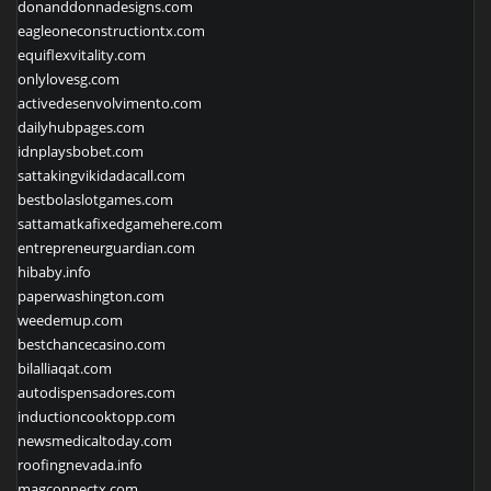
donanddonnadesigns.com
eagleoneconstructiontx.com
equiflexvitality.com
onlylovesg.com
activedesenvolvimento.com
dailyhubpages.com
idnplaysbobet.com
sattakingvikidadacall.com
bestbolaslotgames.com
sattamatkafixedgamehere.com
entrepreneurguardian.com
hibaby.info
paperwashington.com
weedemup.com
bestchancecasino.com
bilalliaqat.com
autodispensadores.com
inductioncooktopp.com
newsmedicaltoday.com
roofingnevada.info
magconnectx.com