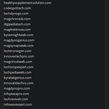
healthysupplementsolution.com
codespottech.com
techdynogo.com
magchronicle.com
digipediatech.com
maglinkitnow.com
byteinsightweb.com
magdynogenius.com
magsynapselab.com
techtronixgen.com
innovextechpro.com
magcircuitweb.com
techscopexpert.com
techpediaweb.com
bytelabgenius.com
innovatetechco.com
magdynopro.com
infoplazapro.com
techreviveit.com
infowavexpert.com