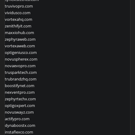
truvivopro.com
vividusco.com
vortexahq.com
zenithifyit.com
maxxiohub.com
zephyraweb.com
vortexaweb.com
optigeniusco.com
novuspherex.com
novaevopro.com
trusparktech.com
trubrandzhq.com
boostifynet.com
nexventpro.com
zephyrtechx.com
optigoxpert.com
novuswayz.com
actifypro.com
dynaboostx.com
instaflexco.com