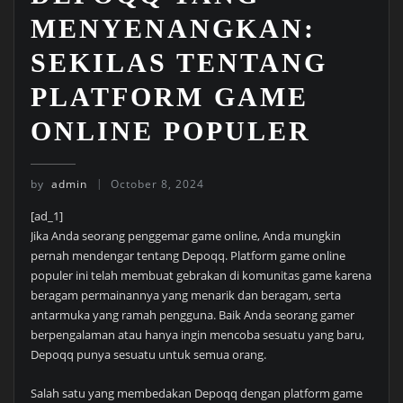
MENYENANGKAN:
SEKILAS TENTANG
PLATFORM GAME
ONLINE POPULER
by
admin
October 8, 2024
[ad_1]
Jika Anda seorang penggemar game online, Anda mungkin
pernah mendengar tentang Depoqq. Platform game online
populer ini telah membuat gebrakan di komunitas game karena
beragam permainannya yang menarik dan beragam, serta
antarmuka yang ramah pengguna. Baik Anda seorang gamer
berpengalaman atau hanya ingin mencoba sesuatu yang baru,
Depoqq punya sesuatu untuk semua orang.
Salah satu yang membedakan Depoqq dengan platform game