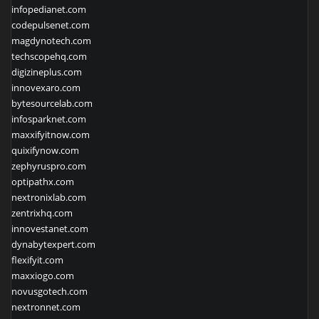
infopedianet.com
codepulsenet.com
magdynotech.com
techscopehq.com
digizineplus.com
innovexaro.com
bytesourcelab.com
infosparknet.com
maxxifyitnow.com
quixifynow.com
zephyruspro.com
optipathx.com
nextronixlab.com
zentrixhq.com
innovestanet.com
dynabytexpert.com
flexifyit.com
maxxiogo.com
novusgotech.com
nextronnet.com