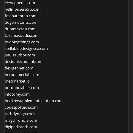
elenapoems.com
hellmouseretro.com
fcsabatehran.com
dogemutants.com
duramaxtop.com
takamasoudia.com
twdoingthings.com
stellabluedesignsco.com
paulsauthor.com
desirablecodeful.com
flexigennet.com
heronameclub.com
medmarket.io
outdoortablez.com
infotomy.com
healthysupplementsolution.com
codespottech.com
techdynogo.com
magchronicle.com
digipediatech.com