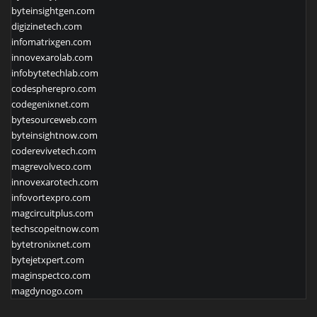
byteinsightgen.com
digizinetech.com
infomatrixgen.com
innovexarolab.com
infobytetechlab.com
codespherepro.com
codegenixnet.com
bytesourceweb.com
byteinsightnow.com
coderevivetech.com
magrevolveco.com
innovexarotech.com
infovortexpro.com
magcircuitplus.com
techscopeitnow.com
bytetronixnet.com
bytejetxpert.com
maginspectco.com
magdynogo.com