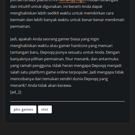
dan intuitif untuk digunakan. Ini berarti Anda dapat
menghabiskan lebih sedikit waktu untuk memikirkan cara
bermain dan lebih banyak waktu untuk benar-benar menikmati
permainan.
Jadi, apakah Anda seorang gamer biasa yang ingin
menghabiskan waktu atau gamer hardcore yang mencari
tantangan baru, Depoqq punya sesuatu untuk Anda. Dengan
banyaknya pilihan permainan, fitur menarik, dan antarmuka
yang ramah pengguna, tidak heran mengapa Depoqq menjadi
salah satu platform game online terpopuler. Jadi mengapa tidak
mencobanya dan temukan sendiri dunia Depoqq yang
menarik? Anda tidak akan kecewa.
[ad_2]
pkv games
slot