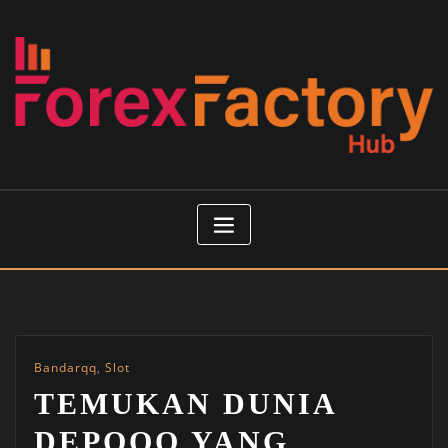
Skip
to
content
Bandarqq
,
Slot
TEMUKAN DUNIA
DEPOQQ YANG