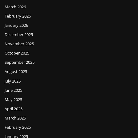
March 2026
February 2026
January 2026
December 2025
November 2025
October 2025
September 2025
August 2025
July 2025
June 2025
May 2025
April 2025
March 2025
February 2025
January 2025