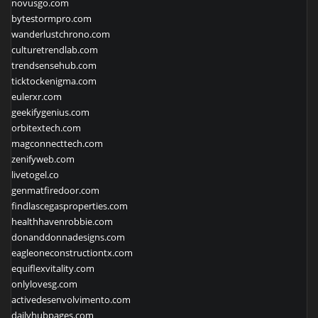
novusgo.com
bytestormpro.com
wanderlustchrono.com
culturetrendlab.com
trendsensehub.com
ticktockenigma.com
eulerxr.com
geekifygenius.com
orbitextech.com
magconnecttech.com
zenifyweb.com
livetogel.co
genmatfiredoor.com
findlascegasproperties.com
healthhavenrobbie.com
donanddonnadesigns.com
eagleoneconstructiontx.com
equiflexvitality.com
onlylovesg.com
activedesenvolvimento.com
dailyhubpages.com