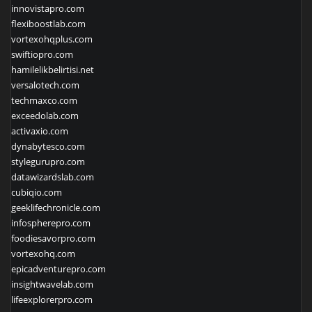
innovistapro.com
flexiboostlab.com
vortexohqplus.com
swiftiopro.com
hamilelikbelirtisi.net
versalotech.com
techmaxco.com
exceedolab.com
activaxio.com
dynabytesco.com
stylegurupro.com
datawizardslab.com
cubiqio.com
geeklifechronicle.com
infospherepro.com
foodiesavorpro.com
vortexohq.com
epicadventurepro.com
insightwavelab.com
lifeexplorerpro.com