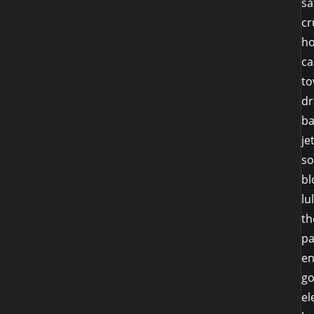
sa
cr
ho
ca
t
dr
b
je
s
bl
lu
th
pa
en
go
e