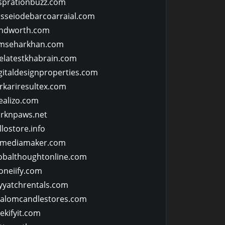
sprationbuzz.com
sseiodebarcoarraial.com
ndworth.com
amseharkhan.com
elatestkhabrain.com
gitaldesignproperties.com
rkariresultex.com
alizo.com
rknpaws.net
llostore.info
smediamaker.com
obalthoughtonline.com
neiify.com
yatchrentals.com
alomcandlestores.com
ekifyit.com