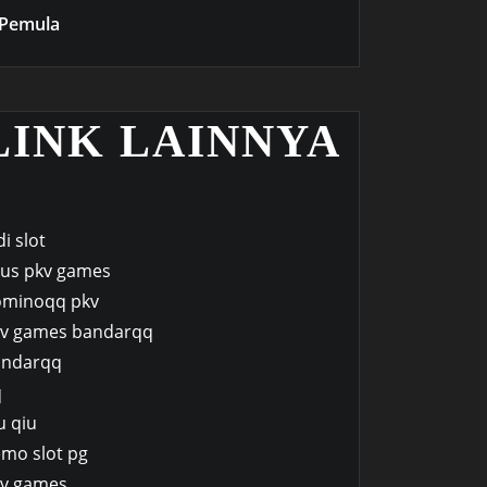
Pemula
LINK LAINNYA
di slot
tus pkv games
ominoqq pkv
v games bandarqq
andarqq
q
u qiu
mo slot pg
v games