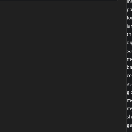
in
pa
fo
i
th
di
sa
me
ba
ce
a
gl
mo
my
sh
ge