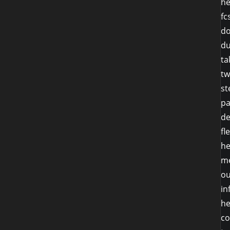
he
fc
d
d
ta
tw
st
pa
de
fl
h
me
ou
in
he
co