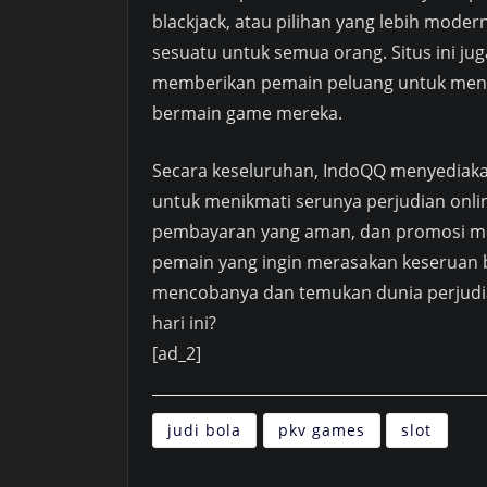
blackjack, atau pilihan yang lebih mode
sesuatu untuk semua orang. Situs ini j
memberikan pemain peluang untuk men
bermain game mereka.
Secara keseluruhan, IndoQQ menyediak
untuk menikmati serunya perjudian onli
pembayaran yang aman, dan promosi men
pemain yang ingin merasakan keseruan b
mencobanya dan temukan dunia perjud
hari ini?
[ad_2]
judi bola
pkv games
slot