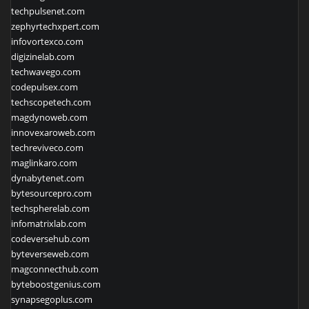
techpulsenet.com
zephyrtechxpert.com
infovortexco.com
digizinelab.com
techwavego.com
codepulsex.com
techscopetech.com
magdynoweb.com
innovexaroweb.com
techreviveco.com
maglinkaro.com
dynabytenet.com
bytesourcepro.com
techspherelab.com
infomatrixlab.com
codeversehub.com
byteverseweb.com
magconnecthub.com
byteboostgenius.com
synapsegoplus.com