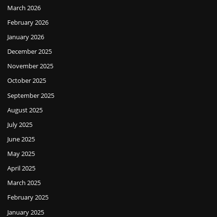
March 2026
February 2026
January 2026
December 2025
November 2025
October 2025
September 2025
August 2025
July 2025
June 2025
May 2025
April 2025
March 2025
February 2025
January 2025