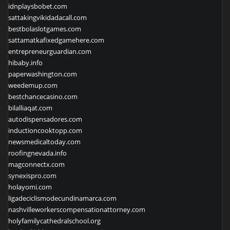
idnplaysbobet.com
sattakingvikidadacall.com
bestbolaslotgames.com
sattamatkafixedgamehere.com
entrepreneurguardian.com
hibaby.info
paperwashington.com
weedemup.com
bestchancecasino.com
bilalliaqat.com
autodispensadores.com
inductioncooktopp.com
newsmedicaltoday.com
roofingnevada.info
magconnectx.com
synexispro.com
holayomi.com
ligadeciclismodecundinamarca.com
nashvilleworkerscompensationattorney.com
holyfamilycathedralschool.org