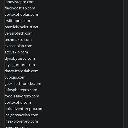
innovistapro.com
flexiboostlab.com
vortexohqplus.com
swiftiopro.com
hamilelikbelirtisi.net
versalotech.com
techmaxco.com
exceedolab.com
activaxio.com
dynabytesco.com
stylegurupro.com
datawizardslab.com
cubiqio.com
geeklifechronicle.com
infospherepro.com
foodiesavorpro.com
vortexohq.com
epicadventurepro.com
insightwavelab.com
lifeexplorerpro.com
novusgo.com