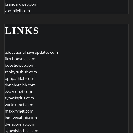
brandaroweb.com
zoomifyit.com
LINKS
educationalnewsupdates.com
flexiboostco.com
boostioweb.com
zephyrushub.com
optipathlab.com
dynabytelab.com
evolvionet.com
synexisplus.com
vortexonet.com
maxxifynet.com
innovexahub.com
dynacorelab.com
synexistechco.com