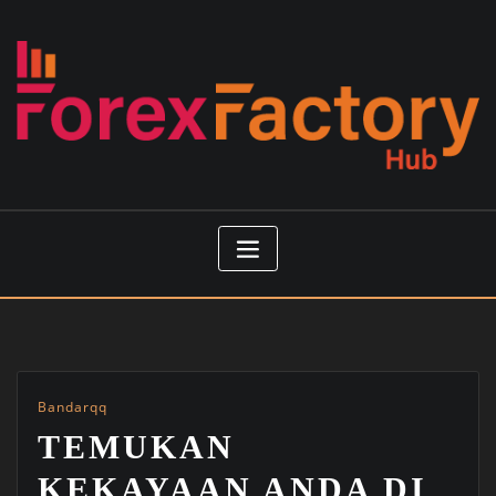
Skip
to
content
Bandarqq
TEMUKAN
KEKAYAAN ANDA DI