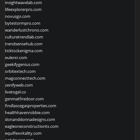
insightwavelab.com
lifeexplorerpro.com
novusgo.com
bytestormpro.com
wanderlustchrono.com
culturetrendlab.com
trendsensehub.com
ticktockenigma.com
eulerxr.com
geekifygenius.com
orbitextech.com
magconnecttech.com
zenifyweb.com
livetogel.co
genmatfiredoor.com
findlascegasproperties.com
healthhavenrobbie.com
donanddonnadesigns.com
eagleoneconstructiontx.com
equiflexvitality.com