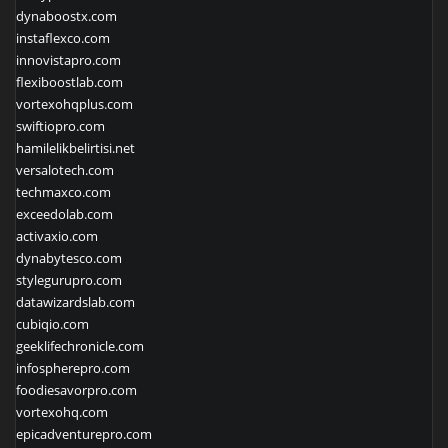
dynaboostx.com
instaflexco.com
innovistapro.com
flexiboostlab.com
vortexohqplus.com
swiftiopro.com
hamilelikbelirtisi.net
versalotech.com
techmaxco.com
exceedolab.com
activaxio.com
dynabytesco.com
stylegurupro.com
datawizardslab.com
cubiqio.com
geeklifechronicle.com
infospherepro.com
foodiesavorpro.com
vortexohq.com
epicadventurepro.com