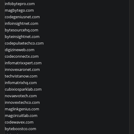
infobytepro.com
magbytego.com
codegeniusnet.com
infoinsightnet.com
bytesourcehq.com
byteinsightnet.com
codepulsetechco.com
digizineweb.com
codeconnectx.com
infomatrixxpert.com
innovexaronet.com
techvistanow.com
infomatrixhq.com
cubixiosparklab.com
novaevotech.com
innovextechco.com
maglinkgenius.com
magcircuitlab.com
codewavex.com
byteboostco.com