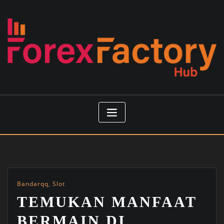
Skip
to
content
Bandarqq
,
Slot
TEMUKAN MANFAAT
BERMAIN DI