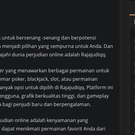
k untuk bersenang -senang dan berpotensi
n menjadi pilihan yang sempurna untuk Anda. Dan
ajahi dunia perjudian online adalah Rajajudiqq.
puler yang menawarkan berbagai permainan untuk
mar poker, blackjack, slot, atau permainan
ak opsi untuk dipilih di Rajajudiqq. Platform ini
gguna, grafik berkualitas tinggi, dan gameplay
a bagi penjudi baru dan berpengalaman.
rjudian online adalah kenyamanan yang
 dapat menikmati permainan favorit Anda dari