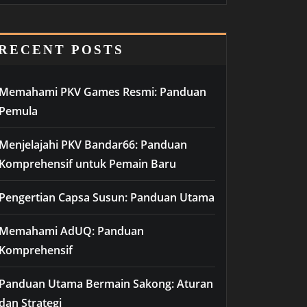
RECENT POSTS
Memahami PKV Games Resmi: Panduan
Pemula
Menjelajahi PKV Bandar66: Panduan
Komprehensif untuk Pemain Baru
Pengertian Capsa Susun: Panduan Utama
Memahami AdUQ: Panduan
Komprehensif
Panduan Utama Bermain Sakong: Aturan
dan Strategi