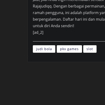
Rajajudiqq. Dengan berbagai permainan
ramah pengguna, ini adalah platform y
berpengalaman. Daftar hari ini dan mul
untuk diri Anda sendiri!
[ad_2]
judi bola
pkv games
slot