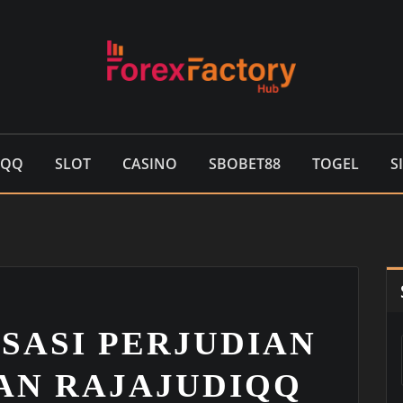
RQQ
SLOT
CASINO
SBOBET88
TOGEL
S
SASI PERJUDIAN
AN RAJAJUDIQQ