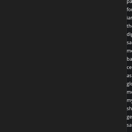
pa
fo
i
th
di
sa
me
ba
ce
a
gl
mo
my
sh
ge
sa