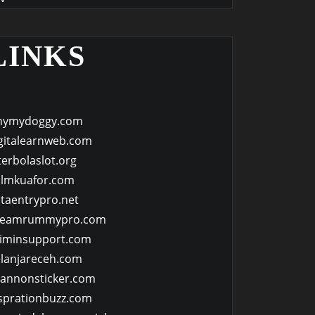
LINKS
hymydoggy.com
gitalearnweb.com
terbolaslot.org
lmkuafor.com
taentrypro.net
reamrummypro.com
iminsupport.com
lanjareceh.com
annonsticker.com
sprationbuzz.com