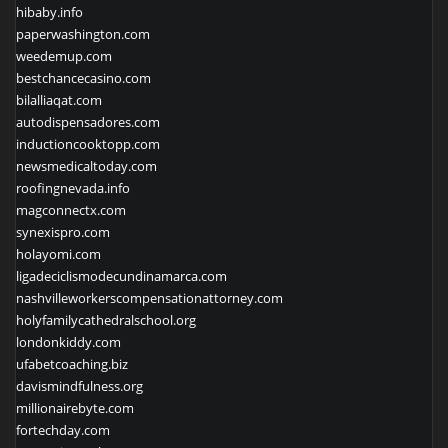
hibaby.info
paperwashington.com
weedemup.com
bestchancecasino.com
bilalliaqat.com
autodispensadores.com
inductioncooktopp.com
newsmedicaltoday.com
roofingnevada.info
magconnectx.com
synexispro.com
holayomi.com
ligadeciclismodecundinamarca.com
nashvilleworkerscompensationattorney.com
holyfamilycathedralschool.org
londonkiddy.com
ufabetcoaching.biz
davismindfulness.org
millionairebyte.com
fortechday.com