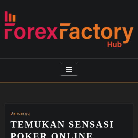
Skip
to
content
Bandarqq
TEMUKAN SENSASI
POKER ONLINE