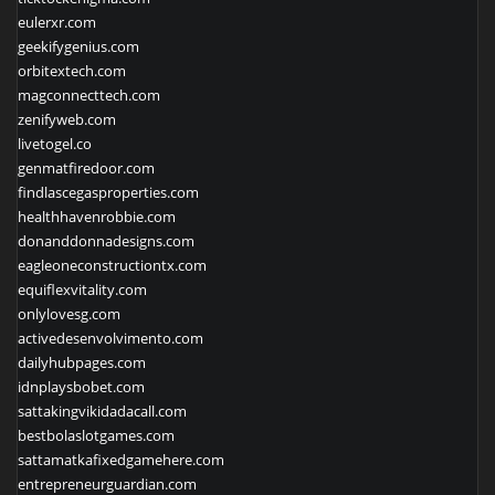
eulerxr.com
geekifygenius.com
orbitextech.com
magconnecttech.com
zenifyweb.com
livetogel.co
genmatfiredoor.com
findlascegasproperties.com
healthhavenrobbie.com
donanddonnadesigns.com
eagleoneconstructiontx.com
equiflexvitality.com
onlylovesg.com
activedesenvolvimento.com
dailyhubpages.com
idnplaysbobet.com
sattakingvikidadacall.com
bestbolaslotgames.com
sattamatkafixedgamehere.com
entrepreneurguardian.com