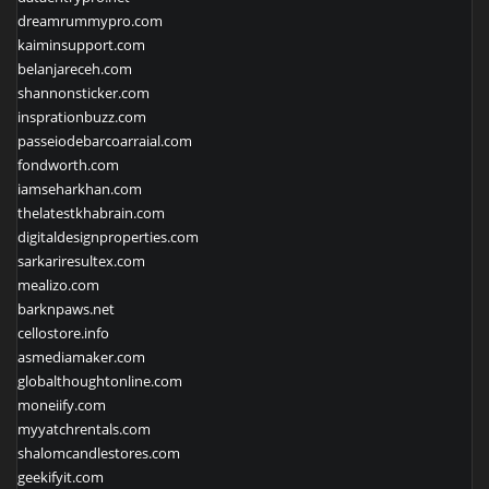
dreamrummypro.com
kaiminsupport.com
belanjareceh.com
shannonsticker.com
insprationbuzz.com
passeiodebarcoarraial.com
fondworth.com
iamseharkhan.com
thelatestkhabrain.com
digitaldesignproperties.com
sarkariresultex.com
mealizo.com
barknpaws.net
cellostore.info
asmediamaker.com
globalthoughtonline.com
moneiify.com
myyatchrentals.com
shalomcandlestores.com
geekifyit.com