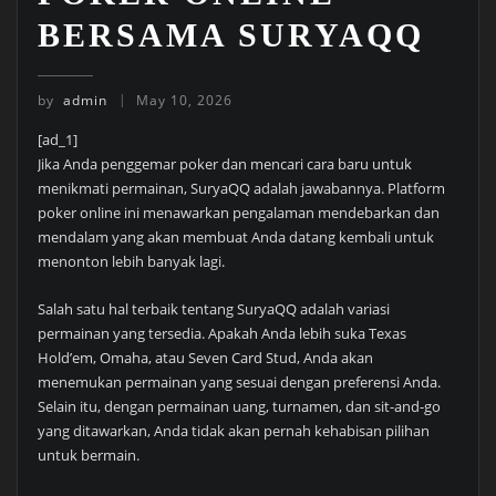
BERSAMA SURYAQQ
by
admin
May 10, 2026
[ad_1]
Jika Anda penggemar poker dan mencari cara baru untuk
menikmati permainan, SuryaQQ adalah jawabannya. Platform
poker online ini menawarkan pengalaman mendebarkan dan
mendalam yang akan membuat Anda datang kembali untuk
menonton lebih banyak lagi.
Salah satu hal terbaik tentang SuryaQQ adalah variasi
permainan yang tersedia. Apakah Anda lebih suka Texas
Hold’em, Omaha, atau Seven Card Stud, Anda akan
menemukan permainan yang sesuai dengan preferensi Anda.
Selain itu, dengan permainan uang, turnamen, dan sit-and-go
yang ditawarkan, Anda tidak akan pernah kehabisan pilihan
untuk bermain.