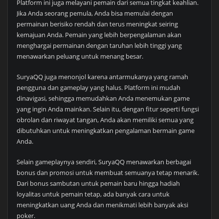
Platform ini juga melayani pemain dari semua tingkat keahlian.
Jika Anda seorang pemula, Anda bisa memulai dengan
permainan berisiko rendah dan terus meningkat seiring
kemajuan Anda. Pemain yang lebih berpengalaman akan
menghargai permainan dengan taruhan lebih tinggi yang
menawarkan peluang untuk menang besar.
SuryaQQ juga menonjol karena antarmukanya yang ramah
pengguna dan gameplay yang halus. Platform ini mudah
dinavigasi, sehingga memudahkan Anda menemukan game
yang ingin Anda mainkan. Selain itu, dengan fitur seperti fungsi
obrolan dan riwayat tangan, Anda akan memiliki semua yang
dibutuhkan untuk meningkatkan pengalaman bermain game
Anda.
Selain gameplaynya sendiri, SuryaQQ menawarkan berbagai
bonus dan promosi untuk membuat semuanya tetap menarik.
Dari bonus sambutan untuk pemain baru hingga hadiah
loyalitas untuk pemain tetap, ada banyak cara untuk
meningkatkan uang Anda dan menikmati lebih banyak aksi
poker.