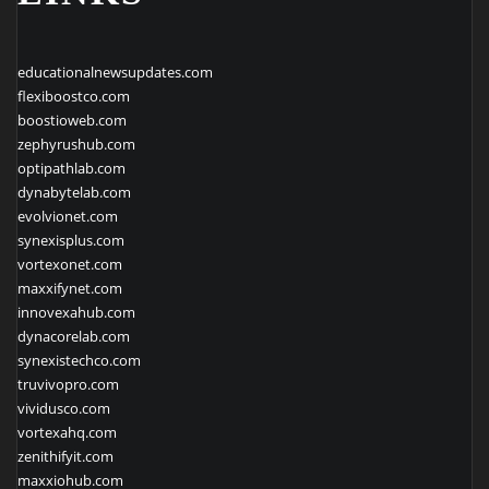
educationalnewsupdates.com
flexiboostco.com
boostioweb.com
zephyrushub.com
optipathlab.com
dynabytelab.com
evolvionet.com
synexisplus.com
vortexonet.com
maxxifynet.com
innovexahub.com
dynacorelab.com
synexistechco.com
truvivopro.com
vividusco.com
vortexahq.com
zenithifyit.com
maxxiohub.com