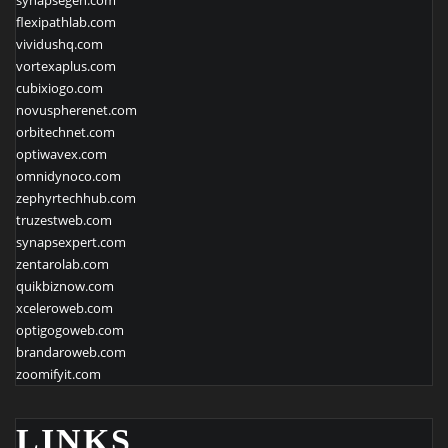
flexipathlab.com
vividushq.com
vortexaplus.com
cubixiogo.com
novuspherenet.com
orbitechnet.com
optiwavex.com
omnidynoco.com
zephyrtechhub.com
truzestweb.com
synapsexpert.com
zentarolab.com
quikbiznow.com
xceleroweb.com
optigogoweb.com
brandaroweb.com
zoomifyit.com
LINKS