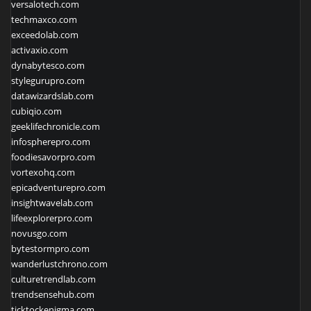
versalotech.com
techmaxco.com
exceedolab.com
activaxio.com
dynabytesco.com
stylegurupro.com
datawizardslab.com
cubiqio.com
geeklifechronicle.com
infospherepro.com
foodiesavorpro.com
vortexohq.com
epicadventurepro.com
insightwavelab.com
lifeexplorerpro.com
novusgo.com
bytestormpro.com
wanderlustchrono.com
culturetrendlab.com
trendsensehub.com
ticktockenigma.com