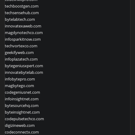
techboostgen.com
techsensehub.com
bytelabtech.com
innovatexaweb.com
magdynotechco.com
infosparkitnow.com
techvortexco.com
geekifyweb.com
infoplazatech.com
bytegeniusxpert.com
innovatebytelab.com
infobytepro.com
magbytego.com
codegeniusnet.com
infoinsightnet.com
bytesourcehq.com
byteinsightnet.com
codepulsetechco.com
digizineweb.com
codeconnectx.com