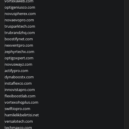
vortexaweb.com
optigeniusco.com
novuspherex.com
novaevopro.com
trusparktech.com
trubrandzhq.com
boostifynet.com
nexventpro.com
zephyrtechx.com
optigoxpert.com
novuswayz.com
actifypro.com
dynaboostx.com
instaflexco.com
innovistapro.com
flexiboostlab.com
vortexohqplus.com
swiftiopro.com
hamilelikbelirtisi.net
versalotech.com
techmaxco.com