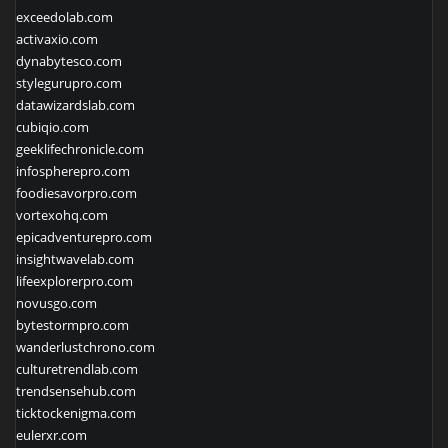
exceedolab.com
activaxio.com
dynabytesco.com
stylegurupro.com
datawizardslab.com
cubiqio.com
geeklifechronicle.com
infospherepro.com
foodiesavorpro.com
vortexohq.com
epicadventurepro.com
insightwavelab.com
lifeexplorerpro.com
novusgo.com
bytestormpro.com
wanderlustchrono.com
culturetrendlab.com
trendsensehub.com
ticktockenigma.com
eulerxr.com