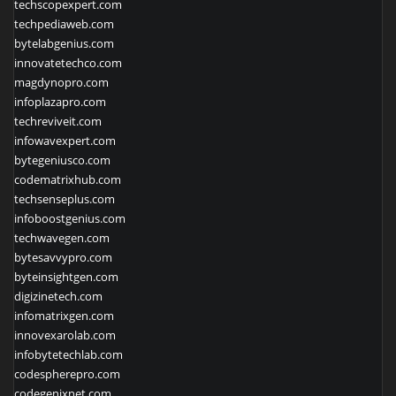
techscopexpert.com
techpediaweb.com
bytelabgenius.com
innovatetechco.com
magdynopro.com
infoplazapro.com
techreviveit.com
infowavexpert.com
bytegeniusco.com
codematrixhub.com
techsenseplus.com
infoboostgenius.com
techwavegen.com
bytesavvypro.com
byteinsightgen.com
digizinetech.com
infomatrixgen.com
innovexarolab.com
infobytetechlab.com
codespherepro.com
codegenixnet.com