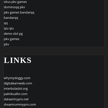
situs pkv games
dominoqq pkv
pkv games bandarqq
bandarqq
qq
qiu qiu
demo slot pg
pkv games
pkv
LINKS
whymydoggy.com
digitalearnweb.com
interbolaslot.org
palmkuafor.com
dataentrypro.net
dreamrummypro.com