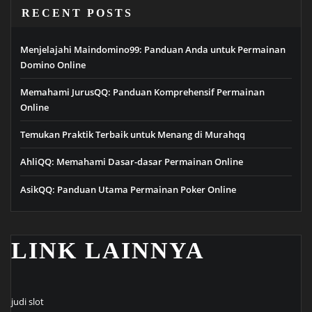
RECENT POSTS
Menjelajahi Maindomino99: Panduan Anda untuk Permainan
Domino Online
Memahami JurusQQ: Panduan Komprehensif Permainan
Online
Temukan Praktik Terbaik untuk Menang di Murahqq
AhliQQ: Memahami Dasar-dasar Permainan Online
AsikQQ: Panduan Utama Permainan Poker Online
LINK LAINNYA
judi slot