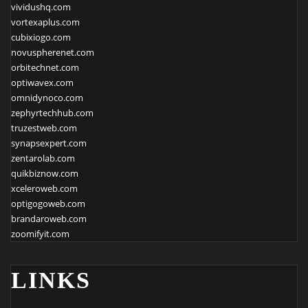
vividushq.com
vortexaplus.com
cubixiogo.com
novuspherenet.com
orbitechnet.com
optiwavex.com
omnidynoco.com
zephyrtechhub.com
truzestweb.com
synapsexpert.com
zentarolab.com
quikbiznow.com
xceleroweb.com
optigogoweb.com
brandaroweb.com
zoomifyit.com
LINKS