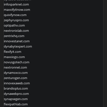
infosparknet.com
maxxifyitnow.com
quixifynow.com
zephyruspro.com
optipathx.com
nextronixlab.com
zentrixhq.com
innovestanet.com
dynabytexpert.com
flexifyit.com
maxxiogo.com
novusgotech.com
nextronnet.com
dynamoxco.com
zenturogen.com
innovexaweb.com
brandioplus.com
dynawebpro.com
synapsegen.com
flexipathlab.com