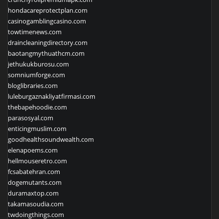
hondacareprotectplan.com
casinogamblingcasino.com
towtimenews.com
draincleaningdirectory.com
baotangmythuathcm.com
jethukukburosu.com
somniumforge.com
bloglibraries.com
luleburgaznakliyatfirmasi.com
thebapehoodie.com
parasosyal.com
enticingmuslim.com
goodhealthsoundwealth.com
elenapoems.com
hellmouseretro.com
fcsabatehran.com
dogemutants.com
duramaxtop.com
takamasoudia.com
twdoingthings.com