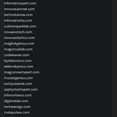
infomatrixxpert.com
innovexaronet.com
techvistanow.com
infomatrixhq.com
cubixiosparklab.com
novaevotech.com
innovextechco.com
maglinkgenius.com
magcircuitlab.com
codewavex.com
byteboostco.com
elektrabyteco.com
magconnectxpert.com
truzestgenius.com
techpulsenet.com
zephyrtechxpert.com
infovortexco.com
digizinelab.com
techwavego.com
codepulsex.com