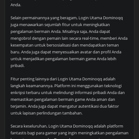
Anda.
Selain permainannya yang beragam, Login Utama Dominoqq
juga menawarkan sejumlah fitur untuk meningkatkan
pengalaman bermain Anda. Misalnya saja, Anda dapat
mengobrol dengan pemain lain secara real-time, memberi Anda
kesempatan untuk bersosialisasi dan mendapatkan teman
baru. Anda juga dapat menyesuaikan avatar dan profil Anda
untuk menjadikan pengalaman bermain game Anda lebih
pribadi.
Fitur penting lainnya dari Login Utama Dominoqq adalah
langkah keamanannya. Platform ini menggunakan teknologi
enkripsi terbaru untuk melindungi informasi pribadi Anda dan
memastikan pengalaman bermain game Anda aman dan
terjamin. Anda juga dapat mengatur autentikasi dua faktor
untuk lapisan perlindungan tambahan.
Secara keseluruhan, Login Utama Dominoqq adalah platform
fantastis bagi para gamer yang ingin meningkatkan pengalaman