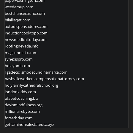
paperwashington.com
weedemup.com
bestchancecasino.com
bilalliaqat.com
autodispensadores.com
inductioncooktopp.com
newsmedicaltoday.com
roofingnevada.info
magconnectx.com
synexispro.com
holayomi.com
ligadeciclismodecundinamarca.com
nashvilleworkerscompensationattorney.com
holyfamilycathedralschool.org
londonkiddy.com
ufabetcoaching.biz
davismindfulness.org
millionairebyte.com
fortechday.com
getcaminorealestateusa.xyz