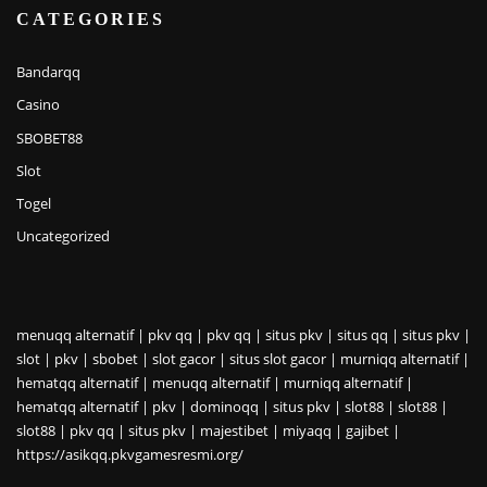
CATEGORIES
Bandarqq
Casino
SBOBET88
Slot
Togel
Uncategorized
menuqq alternatif
|
pkv qq
|
pkv qq
|
situs pkv
|
situs qq
|
situs pkv
|
slot
|
pkv
|
sbobet
|
slot gacor
|
situs slot gacor
|
murniqq alternatif
|
hematqq alternatif
|
menuqq alternatif
|
murniqq alternatif
|
hematqq alternatif
|
pkv
|
dominoqq
|
situs pkv
|
slot88
|
slot88
|
slot88
|
pkv qq
|
situs pkv
|
majestibet
|
miyaqq
|
gajibet
|
https://asikqq.pkvgamesresmi.org/