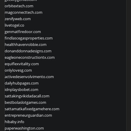
orbitextech.com
magconnecttech.com
zenifyweb.com
livetogel.co
genmatfiredoor.com
findlascegasproperties.com
healthhavenrobbie.com
donanddonnadesigns.com
eagleoneconstructiontx.com
equiflexvitality.com
onlylovesg.com
activedesenvolvimento.com
dailyhubpages.com
idnplaysbobet.com
sattakingvikidadacall.com
bestbolaslotgames.com
sattamatkafixedgamehere.com
entrepreneurguardian.com
hibaby.info
paperwashington.com