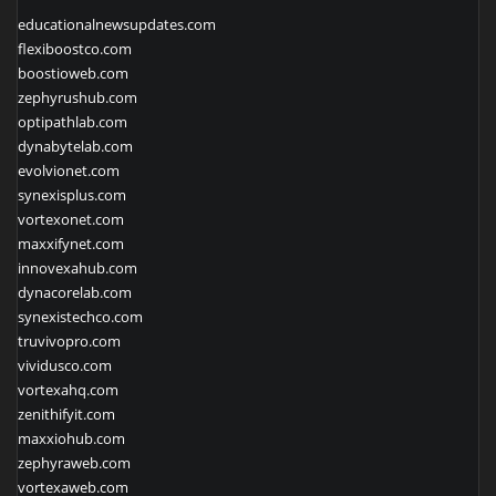
educationalnewsupdates.com
flexiboostco.com
boostioweb.com
zephyrushub.com
optipathlab.com
dynabytelab.com
evolvionet.com
synexisplus.com
vortexonet.com
maxxifynet.com
innovexahub.com
dynacorelab.com
synexistechco.com
truvivopro.com
vividusco.com
vortexahq.com
zenithifyit.com
maxxiohub.com
zephyraweb.com
vortexaweb.com