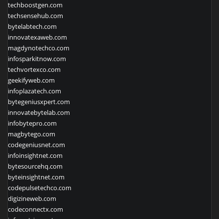
techboostgen.com
techsensehub.com
bytelabtech.com
innovatexaweb.com
magdynotechco.com
infosparkitnow.com
techvortexco.com
geekifyweb.com
infoplazatech.com
bytegeniusxpert.com
innovatebytelab.com
infobytepro.com
magbytego.com
codegeniusnet.com
infoinsightnet.com
bytesourcehq.com
byteinsightnet.com
codepulsetechco.com
digizineweb.com
codeconnectx.com