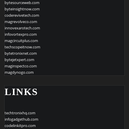
bytesourceweb.com
byteinsightnow.com
coderevivetech.com
magrevolveco.com
innovexarotech.com
infovortexpro.com
magcircuitplus.com
techscopeitnow.com
bytetronixnet.com
bytejetxpert.com
maginspectco.com
magdynogo.com
LINKS
techtronixhq.com
infogadgethub.com
codelinkitpro.com