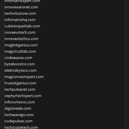
infomatrixxpert.com
innovexaronet.com
techvistanow.com
infomatrixhq.com
cubixiosparklab.com
novaevotech.com
innovextechco.com
maglinkgenius.com
magcircuitlab.com
codewavex.com
byteboostco.com
elektrabyteco.com
magconnectxpert.com
truzestgenius.com
techpulsenet.com
zephyrtechxpert.com
infovortexco.com
digizinelab.com
techwavego.com
codepulsex.com
techscopetech.com