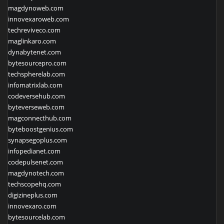
magdynoweb.com
innovexaroweb.com
techreviveco.com
maglinkaro.com
dynabytenet.com
bytesourcepro.com
techspherelab.com
infomatrixlab.com
codeversehub.com
byteverseweb.com
magconnecthub.com
byteboostgenius.com
synapsegoplus.com
infopedianet.com
codepulsenet.com
magdynotech.com
techscopehq.com
digizineplus.com
innovexaro.com
bytesourcelab.com