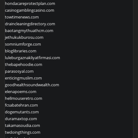
hondacareprotectplan.com
casinogamblingcasino.com
towtimenews.com
draincleaningdirectory.com
baotangmythuathcm.com
jethukukburosu.com
somniumforge.com
bloglibraries.com
luleburgaznakliyatfirmasi.com
thebapehoodie.com
parasosyal.com
enticingmuslim.com
goodhealthsoundwealth.com
elenapoems.com
hellmouseretro.com
fcsabatehran.com
dogemutants.com
duramaxtop.com
takamasoudia.com
twdoingthings.com