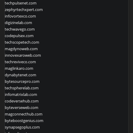
techpulsenet.com
zephyrtechxpert.com
infovortexco.com
digizinelab.com
techwavego.com
codepulsex.com
techscopetech.com
magdynoweb.com
innovexaroweb.com
techreviveco.com
maglinkaro.com
dynabytenet.com
bytesourcepro.com
techspherelab.com
infomatrixlab.com
codeversehub.com
byteverseweb.com
magconnecthub.com
byteboostgenius.com
synapsegoplus.com