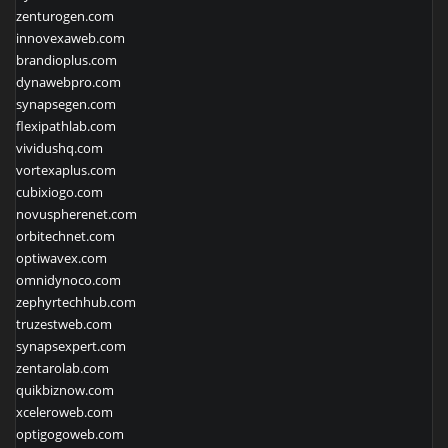
zenturogen.com
innovexaweb.com
brandioplus.com
dynawebpro.com
synapsegen.com
flexipathlab.com
vividushq.com
vortexaplus.com
cubixiogo.com
novuspherenet.com
orbitechnet.com
optiwavex.com
omnidynoco.com
zephyrtechhub.com
truzestweb.com
synapsexpert.com
zentarolab.com
quikbiznow.com
xceleroweb.com
optigogoweb.com