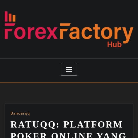
Skip
to
content
Bandarqq
RATUQQ: PLATFORM
POKER ONLINE YANG