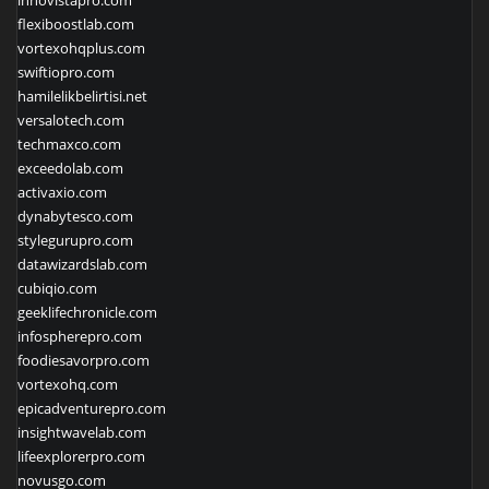
innovistapro.com
flexiboostlab.com
vortexohqplus.com
swiftiopro.com
hamilelikbelirtisi.net
versalotech.com
techmaxco.com
exceedolab.com
activaxio.com
dynabytesco.com
stylegurupro.com
datawizardslab.com
cubiqio.com
geeklifechronicle.com
infospherepro.com
foodiesavorpro.com
vortexohq.com
epicadventurepro.com
insightwavelab.com
lifeexplorerpro.com
novusgo.com