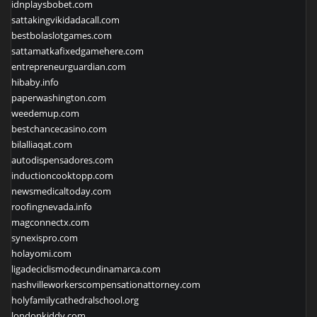
idnplaysbobet.com
sattakingvikidadacall.com
bestbolaslotgames.com
sattamatkafixedgamehere.com
entrepreneurguardian.com
hibaby.info
paperwashington.com
weedemup.com
bestchancecasino.com
bilalliaqat.com
autodispensadores.com
inductioncooktopp.com
newsmedicaltoday.com
roofingnevada.info
magconnectx.com
synexispro.com
holayomi.com
ligadeciclismodecundinamarca.com
nashvilleworkerscompensationattorney.com
holyfamilycathedralschool.org
londonkiddy.com