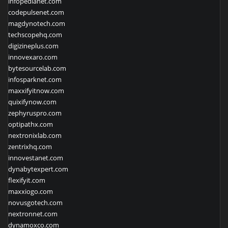
infopedianet.com
codepulsenet.com
magdynotech.com
techscopehq.com
digizineplus.com
innovexaro.com
bytesourcelab.com
infosparknet.com
maxxifyitnow.com
quixifynow.com
zephyruspro.com
optipathx.com
nextronixlab.com
zentrixhq.com
innovestanet.com
dynabytexpert.com
flexifyit.com
maxxiogo.com
novusgotech.com
nextronnet.com
dynamoxco.com