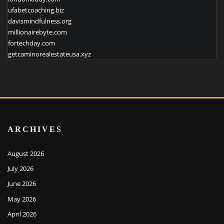
ufabetcoaching.biz
davismindfulness.org
millionairebyte.com
fortechday.com
getcaminorealestateusa.xyz
ARCHIVES
August 2026
July 2026
June 2026
May 2026
April 2026