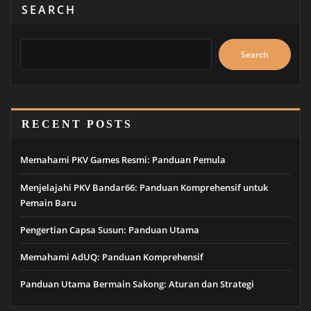
SEARCH
Search
RECENT POSTS
Memahami PKV Games Resmi: Panduan Pemula
Menjelajahi PKV Bandar66: Panduan Komprehensif untuk
Pemain Baru
Pengertian Capsa Susun: Panduan Utama
Memahami AdUQ: Panduan Komprehensif
Panduan Utama Bermain Sakong: Aturan dan Strategi