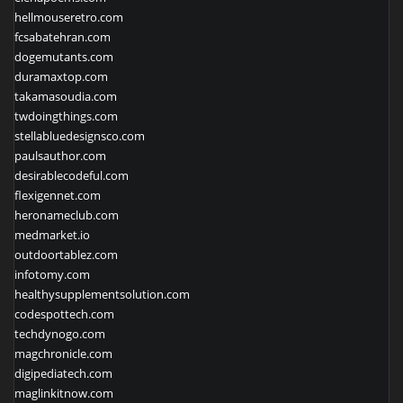
hellmouseretro.com
fcsabatehran.com
dogemutants.com
duramaxtop.com
takamasoudia.com
twdoingthings.com
stellabluedesignsco.com
paulsauthor.com
desirablecodeful.com
flexigennet.com
heronameclub.com
medmarket.io
outdoortablez.com
infotomy.com
healthysupplementsolution.com
codespottech.com
techdynogo.com
magchronicle.com
digipediatech.com
maglinkitnow.com