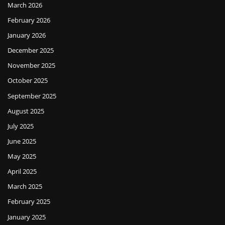
March 2026
February 2026
January 2026
December 2025
November 2025
October 2025
September 2025
August 2025
July 2025
June 2025
May 2025
April 2025
March 2025
February 2025
January 2025