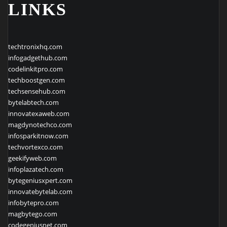
LINKS
techtronixhq.com
infogadgethub.com
codelinkitpro.com
techboostgen.com
techsensehub.com
bytelabtech.com
innovatexaweb.com
magdynotechco.com
infosparkitnow.com
techvortexco.com
geekifyweb.com
infoplazatech.com
bytegeniusxpert.com
innovatebytelab.com
infobytepro.com
magbytego.com
codegeniusnet.com