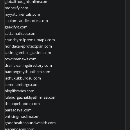
globalthoughtonline.com
moneiify.com
myyatchrentals.com
shalomcandlestores.com
geekifyit.com
sattamatkaes.com
crunchyrollpremiumapk.com
hondacareprotectplan.com
casinogamblingcasino.com
towtimenews.com
draincleaningdirectory.com
baotangmythuathcm.com
jethukukburosu.com
somniumforge.com
bloglibraries.com
luleburgaznakliyatfirmasi.com
thebapehoodie.com
parasosyal.com
enticingmuslim.com
goodhealthsoundwealth.com
elenapoems.com