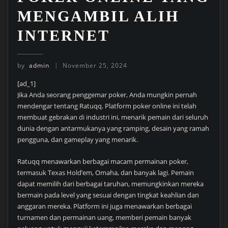
MENGAMBIL ALIH
INTERNET
by
admin
November 25, 2024
[ad_1]
Jika Anda seorang penggemar poker, Anda mungkin pernah
mendengar tentang Ratuqq. Platform poker online ini telah
membuat gebrakan di industri ini, menarik pemain dari seluruh
dunia dengan antarmukanya yang ramping, desain yang ramah
pengguna, dan gameplay yang menarik.
Ratuqq menawarkan berbagai macam permainan poker,
termasuk Texas Hold’em, Omaha, dan banyak lagi. Pemain
dapat memilih dari berbagai taruhan, memungkinkan mereka
bermain pada level yang sesuai dengan tingkat keahlian dan
anggaran mereka. Platform ini juga menawarkan berbagai
turnamen dan permainan uang, memberi pemain banyak