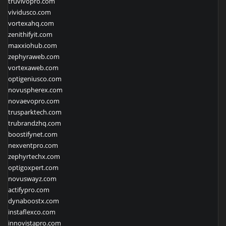
truvivopro.com
vividusco.com
vortexahq.com
zenithifyit.com
maxxiohub.com
zephyraweb.com
vortexaweb.com
optigeniusco.com
novuspherex.com
novaevopro.com
trusparktech.com
trubrandzhq.com
boostifynet.com
nexventpro.com
zephyrtechx.com
optigoxpert.com
novuswayz.com
actifypro.com
dynaboostx.com
instaflexco.com
innovistapro.com