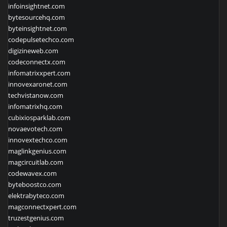
infoinsightnet.com
bytesourcehq.com
byteinsightnet.com
codepulsetechco.com
digizineweb.com
codeconnectx.com
infomatrixxpert.com
innovexaronet.com
techvistanow.com
infomatrixhq.com
cubixiosparklab.com
novaevotech.com
innovextechco.com
maglinkgenius.com
magcircuitlab.com
codewavex.com
byteboostco.com
elektrabyteco.com
magconnectxpert.com
truzestgenius.com