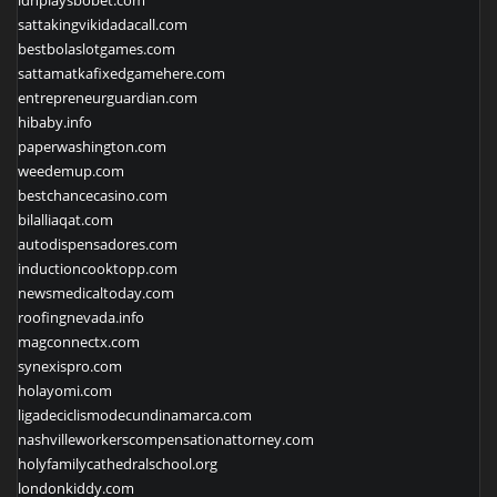
idnplaysbobet.com
sattakingvikidadacall.com
bestbolaslotgames.com
sattamatkafixedgamehere.com
entrepreneurguardian.com
hibaby.info
paperwashington.com
weedemup.com
bestchancecasino.com
bilalliaqat.com
autodispensadores.com
inductioncooktopp.com
newsmedicaltoday.com
roofingnevada.info
magconnectx.com
synexispro.com
holayomi.com
ligadeciclismodecundinamarca.com
nashvilleworkerscompensationattorney.com
holyfamilycathedralschool.org
londonkiddy.com