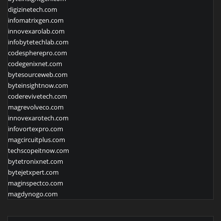
digizinetech.com
infomatrixgen.com
innovexarolab.com
infobytetechlab.com
codespherepro.com
codegenixnet.com
bytesourceweb.com
byteinsightnow.com
coderevivetech.com
magrevolveco.com
innovexarotech.com
infovortexpro.com
magcircuitplus.com
techscopeitnow.com
bytetronixnet.com
bytejetxpert.com
maginspectco.com
magdynogo.com