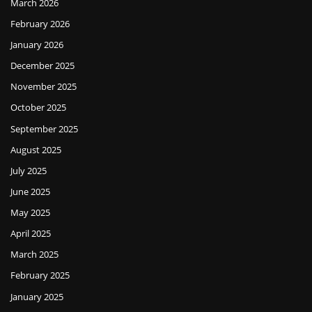
March 2026
February 2026
January 2026
December 2025
November 2025
October 2025
September 2025
August 2025
July 2025
June 2025
May 2025
April 2025
March 2025
February 2025
January 2025