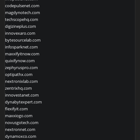
codepulsenet.com
magdynotech.com
techscopehq.com
digizineplus.com
innovexaro.com
bytesourcelab.com
infosparknet.com
maxxifyitnow.com
quixifynow.com
zephyruspro.com
optipathx.com
nextronixlab.com
zentrixhq.com
innovestanet.com
dynabytexpert.com
flexifyit.com
maxxiogo.com
novusgotech.com
nextronnet.com
dynamoxco.com