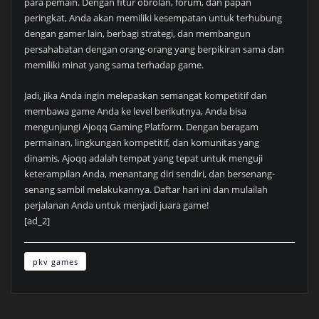
para pemain. Dengan fitur obrolan, forum, dan papan
peringkat, Anda akan memiliki kesempatan untuk terhubung
dengan gamer lain, berbagi strategi, dan membangun
persahabatan dengan orang-orang yang berpikiran sama dan
memiliki minat yang sama terhadap game.
Jadi, jika Anda ingin melepaskan semangat kompetitif dan
membawa game Anda ke level berikutnya, Anda bisa
mengunjungi Ajoqq Gaming Platform. Dengan beragam
permainan, lingkungan kompetitif, dan komunitas yang
dinamis, Ajoqq adalah tempat yang tepat untuk menguji
keterampilan Anda, menantang diri sendiri, dan bersenang-
senang sambil melakukannya. Daftar hari ini dan mulailah
perjalanan Anda untuk menjadi juara game!
[ad_2]
pkv games